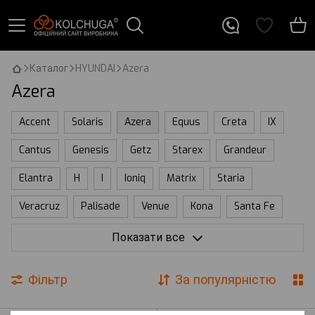
Каталог
HYUNDAI
Azera
Azera
Accent
Solaris
Azera
Equus
Creta
IX
Cantus
Genesis
Getz
Starex
Grandeur
Elantra
H
I
Ioniq
Matrix
Staria
Veracruz
Palisade
Venue
Kona
Santa Fe
Sonata
Tucson
Galloper
Terracan
Показати все
Фільтр
За популярністю