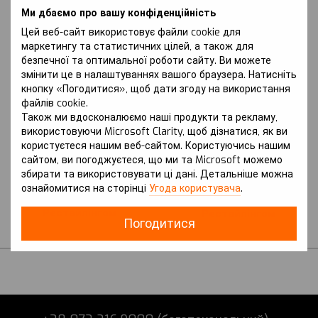
Ми дбаємо про вашу конфіденційність
Цей веб-сайт використовує файли cookie для
маркетингу та статистичних цілей, а також для
безпечної та оптимальної роботи сайту. Ви можете
змінити це в налаштуваннях вашого браузера. Натисніть
кнопку «Погодитися», щоб дати згоду на використання
файлів cookie.
Також ми вдосконалюємо наші продукти та рекламу,
Артикул: Azera (2012-2016 р.) V
Артикул: Azera (2016-2023 р.) VI
покоління (HG) вкл. з
використовуючи Microsoft Clarity, щоб дізнатися, як ви
покоління (IG) вкл. з
Рестайлінгом
Рестайлінгом
користуєтеся нашим веб-сайтом. Користуючись нашим
HYUNDAI
HYUNDAI
сайтом, ви погоджуєтеся, що ми та Microsoft можемо
Захист на Hyundai Azera
Захист на Hyundai Azera
збирати та використовувати ці дані. Детальніше можна
(2012-2016 р.) V
(2016-2023 р.) VI
ознайомитися на сторінці
Угода користувача
.
покоління (HG) вкл. з
покоління (IG) вкл. з
Рестайлінгом
Рестайлінгом
Погодитися
В наявності
В наявності