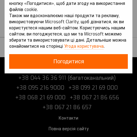
кнопку «Погодитися», щоб дати згоду на використання
покоління
файлів cookie.
HAVAL
Також ми вдосконалюємо наші продукти та рекламу,
Захист на Haval M6 Plus
використовуючи Microsoft Clarity, щоб дізнатися, як ви
(2021 р.-) I покоління
користуєтеся нашим веб-сайтом. Користуючись нашим
В наявності
сайтом, ви погоджуєтеся, що ми та Microsoft можемо
збирати та використовувати ці дані. Детальніше можна
ознайомитися на сторінці
Угода користувача
.
Погодитися
+38 073 216 9000 (багатоканальний)
+38 044 36 36 911 (багатоканальний)
+38 095 216 9000
+38 099 21 69 000
+38 068 21 69 000
+38 067 21 86 656
+38 067 21 86 657
Контакти
Повна версія сайту