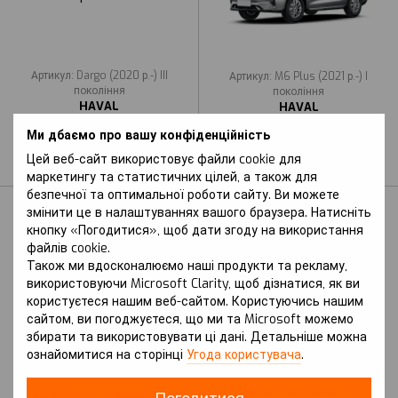
Артикул: Dargo (2020 р.-) III
Артикул: M6 Plus (2021 р.-) I
покоління
покоління
HAVAL
HAVAL
Захист на Haval Dargo
Захист на Haval M6 Plus
Ми дбаємо про вашу конфіденційність
(2020 р.-) III покоління
(2021 р.-) I покоління
Цей веб-сайт використовує файли cookie для
В наявності
В наявності
маркетингу та статистичних цілей, а також для
безпечної та оптимальної роботи сайту. Ви можете
змінити це в налаштуваннях вашого браузера. Натисніть
кнопку «Погодитися», щоб дати згоду на використання
файлів cookie.
Також ми вдосконалюємо наші продукти та рекламу,
використовуючи Microsoft Clarity, щоб дізнатися, як ви
користуєтеся нашим веб-сайтом. Користуючись нашим
сайтом, ви погоджуєтеся, що ми та Microsoft можемо
1
збирати та використовувати ці дані. Детальніше можна
Артикул: O3 (2020 р.-) I покоління
Артикул: H6 (2020 р.-) III
ознайомитися на сторінці
Угода користувача
.
HAVAL
покоління вкл. з Рестайлінгом
HAVAL
Захист на Haval O3
Захист на Haval H6
(2020 р.-) I покоління