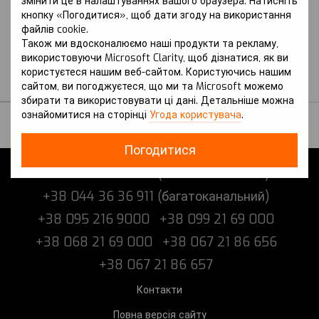
змінити це в налаштуваннях вашого браузера. Натисніть
покоління (JK1)
кнопку «Погодитися», щоб дати згоду на використання
GENESIS
файлів cookie.
Захист на Genesis eGV70
Також ми вдосконалюємо наші продукти та рекламу,
(2022 р.-) I покоління
використовуючи Microsoft Clarity, щоб дізнатися, як ви
(JK1)
користуєтеся нашим веб-сайтом. Користуючись нашим
В наявності
сайтом, ви погоджуєтеся, що ми та Microsoft можемо
збирати та використовувати ці дані. Детальніше можна
ознайомитися на сторінці
Угода користувача
.
Погодитися
+38 073 216 9000 (багатоканальний)
+38 044 36 36 911 (багатоканальний)
+38 095 216 9000
+38 099 21 69 000
+38 068 21 69 000
+38 067 21 86 656
+38 067 21 86 657
Контакти
Повна версія сайту