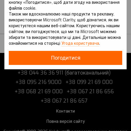
Захист на Omoda 5
кнопку «Погодитися», щоб дати згоду на використання
(2022 р.-) I покоління
файлів cookie.
(T34) вкл. з
Також ми вдосконалюємо наші продукти та рекламу,
Рестайлінгом
використовуючи Microsoft Clarity, щоб дізнатися, як ви
користуєтеся нашим веб-сайтом. Користуючись нашим
В наявності
сайтом, ви погоджуєтеся, що ми та Microsoft можемо
збирати та використовувати ці дані. Детальніше можна
ознайомитися на сторінці
Угода користувача
.
Погодитися
+38 073 216 9000 (багатоканальний)
+38 044 36 36 911 (багатоканальний)
+38 095 216 9000
+38 099 21 69 000
+38 068 21 69 000
+38 067 21 86 656
+38 067 21 86 657
Контакти
Повна версія сайту