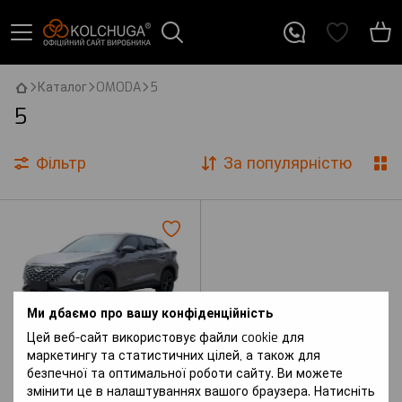
Каталог
OMODA
5
5
Фільтр
За популярністю
Ми дбаємо про вашу конфіденційність
Цей веб-сайт використовує файли cookie для
маркетингу та статистичних цілей, а також для
Артикул: 5 (2022 р.-) I покоління
безпечної та оптимальної роботи сайту. Ви можете
(T34) вкл. з Рестайлінгом
OMODA
змінити це в налаштуваннях вашого браузера. Натисніть