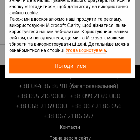
змінити це в налаштуваннях вашого браузера. Натисніть
покоління
кнопку «Погодитися», щоб дати згоду на використання
CHANGAN
файлів cookie.
Захист на Changan CS 55
Також ми вдосконалюємо наші продукти та рекламу,
Plus (2021 р.-) II
використовуючи Microsoft Clarity, щоб дізнатися, як ви
покоління
користуєтеся нашим веб-сайтом. Користуючись нашим
В наявності
сайтом, ви погоджуєтеся, що ми та Microsoft можемо
збирати та використовувати ці дані. Детальніше можна
ознайомитися на сторінці
Угода користувача
.
Погодитися
+38 073 216 9000 (багатоканальний)
+38 044 36 36 911 (багатоканальний)
+38 095 216 9000
+38 099 21 69 000
+38 068 21 69 000
+38 067 21 86 656
+38 067 21 86 657
Контакти
Повна версія сайту