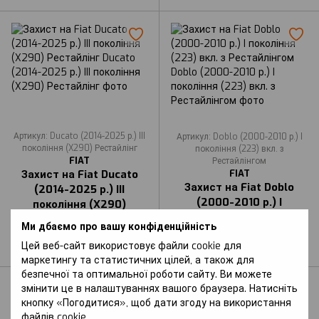
Артикул: Ducato (2014-2025 р.) III
Артикул: Doblo (2000-2010 р.) I
покоління (X290) Рестайлінг
покоління (223) вкл. з
FIAT
Рестайлінгом
FIAT
Захист на Fiat Ducato
Захист на Fiat Doblo
(2014-2025 р.) III
(2000-2010 р.) I
покоління (X290)
покоління (223) вкл. з
Рестайлінг
Ми дбаємо про вашу конфіденційність
Рестайлінгом
В наявності
Цей веб-сайт використовує файли cookie для
В наявності
маркетингу та статистичних цілей, а також для
безпечної та оптимальної роботи сайту. Ви можете
змінити це в налаштуваннях вашого браузера. Натисніть
кнопку «Погодитися», щоб дати згоду на використання
файлів cookie.