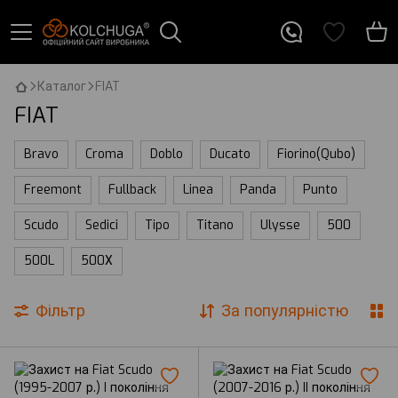
Каталог
FIAT
FIAT
Bravo
Croma
Doblo
Ducato
Fiorino(Qubo)
Freemont
Fullback
Linea
Panda
Punto
Scudo
Sedici
Tipo
Titano
Ulysse
500
500L
500Х
Фільтр
За популярністю