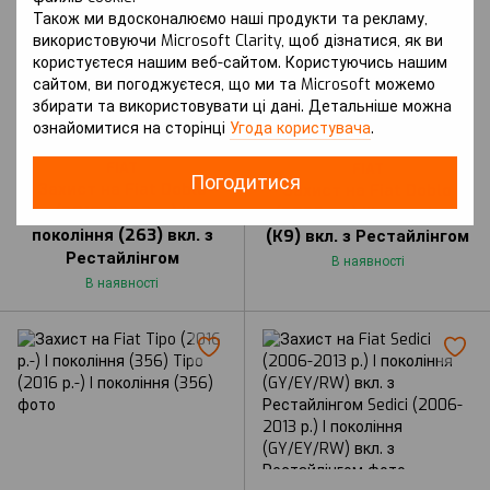
Також ми вдосконалюємо наші продукти та рекламу,
використовуючи Microsoft Clarity, щоб дізнатися, як ви
користуєтеся нашим веб-сайтом. Користуючись нашим
сайтом, ви погоджуєтеся, що ми та Microsoft можемо
збирати та використовувати ці дані. Детальніше можна
Артикул: Doblo (2010-2022 р.) II
Артикул: Doblo (2022 р.-) III
ознайомитися на сторінці
Угода користувача
.
покоління (263) вкл. з
покоління (K9) вкл. з
Рестайлінгом
Рестайлінгом
FIAT
FIAT
Погодитися
Захист на Fiat Doblo
Захист на Fiat Doblo
(2010-2022 р.) II
(2022 р.-) III покоління
покоління (263) вкл. з
(K9) вкл. з Рестайлінгом
Рестайлінгом
В наявності
В наявності