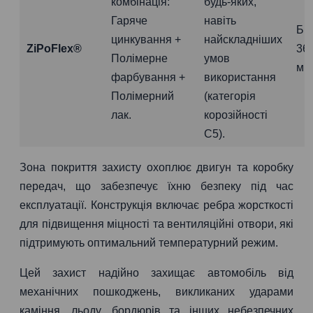
комбінація:
будь-яких,
Гаряче
навіть
Бі
цинкування +
найскладніших
ZiPoFlex®
36
Полімерне
умов
міс
фарбування +
використання
Полімерний
(категорія
лак.
корозійності
C5).
Зона покриття захисту охоплює двигун та коробку
передач, що забезпечує їхню безпеку під час
експлуатації. Конструкція включає ребра жорсткості
для підвищення міцності та вентиляційні отвори, які
підтримують оптимальний температурний режим.
Цей захист надійно захищає автомобіль від
механічних пошкоджень, викликаних ударами
каміння, льоду, бордюрів та інших небезпечних