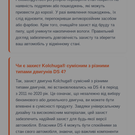
наявність подряпин або пошкоджень, які можуть
призвести до корозії. У разі виявлення пошкоджень, їх
слід відновити, перепокривши антикорозійним засобом
або фарбою. Крім того, очищайте захист від бруду та
пилу, щоб уникнути накопичення вологи. Правильний
догляд забезпечить довговічність захисту та зберегти
ваш автомобіль у відмінному стані.
Чи є захист Kolchuga® сумісним з різними
типами двигунів DS 4?
Так, захист двигуна Kolchuga® сумісний з різними
типами двигунів, які встановлювались на DS 4 в період
з 2011 по 2020 рік. Це означає, що незалежно від вибору
бензинового або дизельного двигуна, ви можете бути
впевнені в сумісності продукту. Завдяки універсальному
дизайну та високоякісним матеріалам, цей захист
забезпечить надійний захист для будь-якої версії
автомобіля. Власники DS 4 можуть бути спокійними за
стан свого автомобіля, знаючи, що важливі компоненти