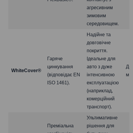
агресивним
зимовим
середовищем.
Надійне та
довговічне
покриття.
Гаряче
Ідеальне для
цинкування
авто з дуже
До
WhiteCover®
(відповідає EN
інтенсивною
міс
ISO 1461).
експлуатацією
(наприклад,
комерційний
транспорт).
Ультимативне
Преміальна
рішення для