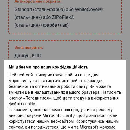
Антикорозійне покриття:
Standart (сталь+фарба) або WhiteCover®
(сталь+цинк) або ZiPoFlex®
(сталь+цинк+фарба+лак)
Зона покриття:
Двигун, КПП
Ми дбаємо про вашу конфіденційність
Цей веб-сайт використовує файли cookie для
ПЕРЕВАГИ
маркетингу та статистичних цілей, а також для
безпечної та оптимальної роботи сайту. Ви можете
змінити це в налаштуваннях вашого браузера. Натисніть
кнопку «Погодитися», щоб дати згоду на використання
НАДІЙНИЙ ЗАХИСТ ДВИГУНА
файлів cookie.
Захист Kolchuga® запобігає механічним пошкодженням
Також ми вдосконалюємо наші продукти та рекламу,
картера двигуна при ударах, що може призвести до
використовуючи Microsoft Clarity, щоб дізнатися, як ви
втрати масла.
користуєтеся нашим веб-сайтом. Користуючись нашим
сайтом, ви погоджуєтеся, що ми та Microsoft можемо