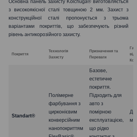
Основна панель захисту Kolchuga® виготовляється
з високоякісної сталі товщиною 2 мм. Захист з
конструкційної сталі пропонується з трьома
варіантами покриттів, що забезпечують різний
рівень антикорозійного захисту.
Гар
Технологія
Призначення та
Покриття
від
Захисту
Переваги
Коро
Базове,
естетичне
покриття.
Полімерне
Підходить для
фарбування з
авто з
цирконієвим
помірною
До
Standart®
конверсійним
експлуатацією,
міс
нанопокриттям
що рідко
FlexBasic®.
контактує з