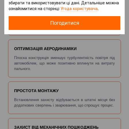
збирати та використовувати ці дані. Детальніше можна
ознайомитися на сторінці
Угода користувача
.
ЗНИЖЕННЯ РИЗИКУ КОРОЗІЇ
Антикорозійні покриття забезпечують тривалий захист
Погодитися
від корозії, що продовжує термін служби захисту.
ОПТИМІЗАЦІЯ АЕРОДИНАМІКИ
Плоска конструкція зменшує турбулентність повітря під
автомобілем, що може позитивно вплинути на витрату
пального.
ПРОСТОТА МОНТАЖУ
Встановлення захисту відбувається в штатні місця без
додаткових сверлень і зварювання, що спрощує процес.
ЗАХИСТ ВІД МЕХАНІЧНИХ ПОШКОДЖЕНЬ