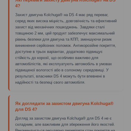
4?
Захист двигуна Kolchuga® на DS 4 має ряд переваг,
серед яких висока міцність, довговічність та ефективний
захист від механічних пошкоджень. Завдяки сталі
товщиною 2 мм, цей продукт забезпечує максимальний
рівень безпеки для двигуна та КПП, зменшуючи ризик
виникнення серйозних поломок. Антикорозійне покриття,
доступне в трьох варіантах, додатково підвищує
стійкість до корозії, що особливо важливо для
автомобілістів, які експлуатують автомобіль в умовах
підвищеної вологості або в солоному середовищі. У
результаті, власники DS 4 можуть бути впевнені в
надійності та безпеці свого автомобіля.
Як доглядати за захистом двигуна Kolchuga®
для DS 4?
Догляд за захистом двигуна Kolchuga® для DS 4 не є
складним, але важливим для збереження його якостей.
Рекомендується регулярно перевіряти стан покриття на