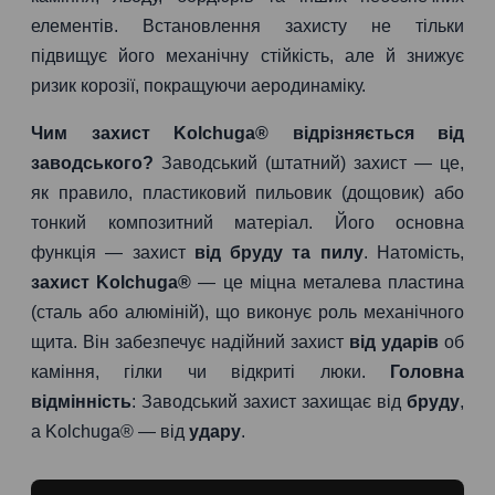
елементів. Встановлення захисту не тільки
підвищує його механічну стійкість, але й знижує
ризик корозії, покращуючи аеродинаміку.
Чим захист Kolchuga® відрізняється від
заводського?
Заводський (штатний) захист — це,
як правило, пластиковий пильовик (дощовик) або
тонкий композитний матеріал. Його основна
функція — захист
від бруду та пилу
. Натомість,
захист Kolchuga®
— це міцна металева пластина
(сталь або алюміній), що виконує роль механічного
щита. Він забезпечує надійний захист
від ударів
об
каміння, гілки чи відкриті люки.
Головна
відмінність
: Заводський захист захищає від
бруду
,
а Kolchuga® — від
удару
.