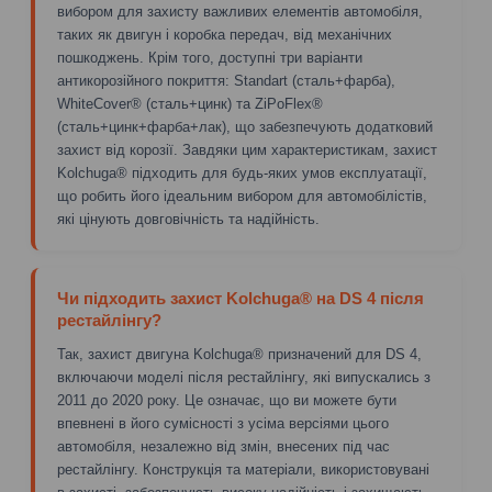
вибором для захисту важливих елементів автомобіля,
таких як двигун і коробка передач, від механічних
пошкоджень. Крім того, доступні три варіанти
антикорозійного покриття: Standart (сталь+фарба),
WhiteCover® (сталь+цинк) та ZiPoFlex®
(сталь+цинк+фарба+лак), що забезпечують додатковий
захист від корозії. Завдяки цим характеристикам, захист
Kolchuga® підходить для будь-яких умов експлуатації,
що робить його ідеальним вибором для автомобілістів,
які цінують довговічність та надійність.
Чи підходить захист Kolchuga® на DS 4 після
рестайлінгу?
Так, захист двигуна Kolchuga® призначений для DS 4,
включаючи моделі після рестайлінгу, які випускались з
2011 до 2020 року. Це означає, що ви можете бути
впевнені в його сумісності з усіма версіями цього
автомобіля, незалежно від змін, внесених під час
рестайлінгу. Конструкція та матеріали, використовувані