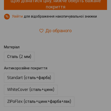
Щоб дізнатися ціну, нижче оберіть бажане
покриття
Увійти
для відображення накопичувальної знижки
%
До обраного
Матеріал
Сталь (2 мм)
Антикорозійне покриття
Standart (сталь+фарба)
WhiteCover (сталь+цинк)
ZiPoFlex (сталь+цинк+фарба+лак)