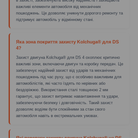
в захисті, забезпечують високу надійність і захищають
важливі елементи автомобіля від механічних
пошкоджень. Це дозволяє уникнути дорогого ремонту та
підтримує автомобіль у відмінному стані.
Яка зона покриття захисту Kolchuga® для DS
4?
Захист двигуна Kolchuga® для DS 4 охоплює критично
важливі зони, включаючи двигун та коробку передач. Це
забезпечує надійний захист від ударів та механічних
пошкоджень під час руху, що є особливо важливим для
автомобілістів, які часто їздять по нерівних або
бездоріжжю. Використання сталі товщиною 2 мм
гарантує, що захист витримає навантаження та удари,
забезпечуючи безпеку і довговічність. Такий захист
дозволяє водіям бути спокійними за стан свого
автомобіля навіть в екстремальних умовах.
Які переваги захисту двигуна Kolchuga® на DS