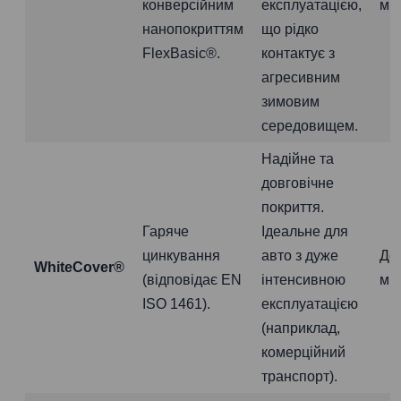
конверсійним
експлуатацією,
міс
нанопокриттям
що рідко
FlexBasic®.
контактує з
агресивним
зимовим
середовищем.
Надійне та
довговічне
покриття.
Гаряче
Ідеальне для
цинкування
авто з дуже
До
WhiteCover®
(відповідає EN
інтенсивною
міс
ISO 1461).
експлуатацією
(наприклад,
комерційний
транспорт).