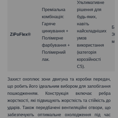
Ультимативне
Преміальна
рішення для
комбінація:
будь-яких,
Гаряче
навіть
Бі
цинкування +
найскладніших
ZiPoFlex®
36
Полімерне
умов
міс
фарбування +
використання
Полімерний
(категорія
лак.
корозійності
C5).
Захист охоплює зони двигуна та коробки передач,
що робить його ідеальним вибором для запобігання
пошкодженням. Конструкція включає ребра
жорсткості, які підвищують жорсткість та стійкість до
ударів. Також передбачені вентиляційні отвори, що
забезпечують оптимальне охолодження під час