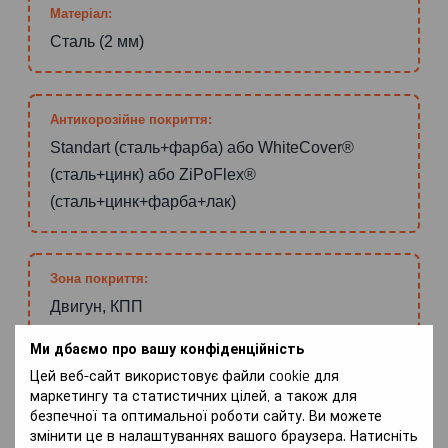
Матеріал:
Сталь (2 мм)
Антикорозійне покриття:
Standart (сталь+фарба) або WhiteCover®
(сталь+цинк) або ZiPoFlex®
(сталь+цинк+фарба+лак)
Зона покриття:
Двигун, КПП
Ми дбаємо про вашу конфіденційність
Цей веб-сайт використовує файли cookie для
ПЕРЕВАГИ
маркетингу та статистичних цілей, а також для
безпечної та оптимальної роботи сайту. Ви можете
змінити це в налаштуваннях вашого браузера. Натисніть