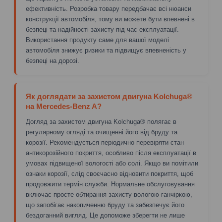
ефективність. Розробка товару передбачає всі нюанси
конструкції автомобіля, тому ви можете бути впевнені в
безпеці та надійності захисту під час експлуатації.
Використання продукту саме для вашої моделі
автомобіля знижує ризики та підвищує впевненість у
безпеці на дорозі.
Як доглядати за захистом двигуна Kolchuga®
на Mercedes-Benz A?
Догляд за захистом двигуна Kolchuga® полягає в
регулярному огляді та очищенні його від бруду та
корозії. Рекомендується періодично перевіряти стан
антикорозійного покриття, особливо після експлуатації в
умовах підвищеної вологості або солі. Якщо ви помітили
ознаки корозії, слід своєчасно відновити покриття, щоб
продовжити термін служби. Нормальне обслуговування
включає просте обтирання захисту вологою ганчіркою,
що запобігає накопиченню бруду та забезпечує його
бездоганний вигляд. Це допоможе зберегти не лише