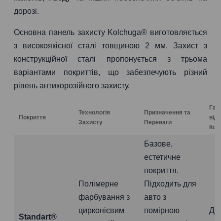
дорозі.
Основна панель захисту Kolchuga® виготовляється
з високоякісної сталі товщиною 2 мм. Захист з
конструкційної сталі пропонується з трьома
варіантами покриттів, що забезпечують різний
рівень антикорозійного захисту.
Гар
Технологія
Призначення та
Покриття
від
Захисту
Переваги
Коро
Базове,
естетичне
покриття.
Полімерне
Підходить для
фарбування з
авто з
цирконієвим
помірною
До
Standart®