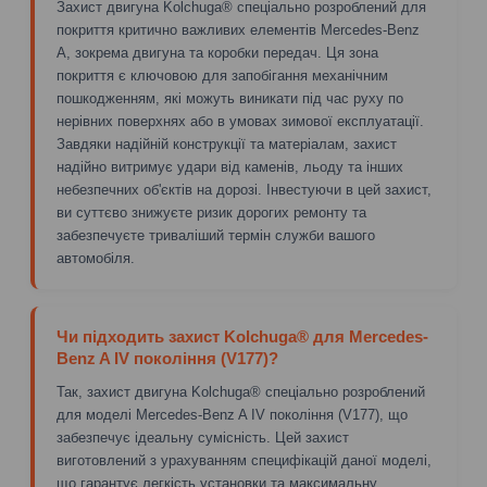
Захист двигуна Kolchuga® спеціально розроблений для
покриття критично важливих елементів Mercedes-Benz
A, зокрема двигуна та коробки передач. Ця зона
покриття є ключовою для запобігання механічним
пошкодженням, які можуть виникати під час руху по
нерівних поверхнях або в умовах зимової експлуатації.
Завдяки надійній конструкції та матеріалам, захист
надійно витримує удари від каменів, льоду та інших
небезпечних об'єктів на дорозі. Інвестуючи в цей захист,
ви суттєво знижуєте ризик дорогих ремонту та
забезпечуєте триваліший термін служби вашого
автомобіля.
Чи підходить захист Kolchuga® для Mercedes-
Benz A IV покоління (V177)?
Так, захист двигуна Kolchuga® спеціально розроблений
для моделі Mercedes-Benz A IV покоління (V177), що
забезпечує ідеальну сумісність. Цей захист
виготовлений з урахуванням специфікацій даної моделі,
що гарантує легкість установки та максимальну