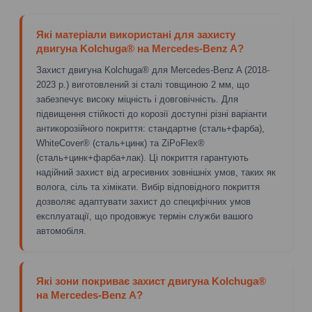
Які матеріали використані для захисту
двигуна Kolchuga® на Mercedes-Benz A?
Захист двигуна Kolchuga® для Mercedes-Benz A (2018-
2023 р.) виготовлений зі сталі товщиною 2 мм, що
забезпечує високу міцність і довговічність. Для
підвищення стійкості до корозії доступні різні варіанти
антикорозійного покриття: стандартне (сталь+фарба),
WhiteCover® (сталь+цинк) та ZiPoFlex®
(сталь+цинк+фарба+лак). Ці покриття гарантують
надійний захист від агресивних зовнішніх умов, таких як
волога, сіль та хімікати. Вибір відповідного покриття
дозволяє адаптувати захист до специфічних умов
експлуатації, що продовжує термін служби вашого
автомобіля.
Які зони покриває захист двигуна Kolchuga®
на Mercedes-Benz A?