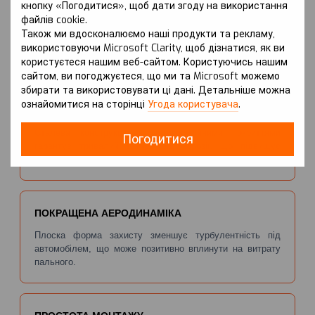
кнопку «Погодитися», щоб дати згоду на використання
НАДІЙНИЙ ЗАХИСТ ДВИГУНА
файлів cookie.
Захист Kolchuga® виконує роль механічного щита, що
Також ми вдосконалюємо наші продукти та рекламу,
запобігає пошкодженням картера двигуна від ударів об
використовуючи Microsoft Clarity, щоб дізнатися, як ви
каміння та інші перешкоди.
користуєтеся нашим веб-сайтом. Користуючись нашим
сайтом, ви погоджуєтеся, що ми та Microsoft можемо
збирати та використовувати ці дані. Детальніше можна
ознайомитися на сторінці
Угода користувача
.
ЗАХИСТ ВІД КОРОЗІЇ
Сталева конструкція з антикорозійними покриттями
Погодитися
гарантує тривалий захист від корозії, що підвищує
довговічність виробу.
ПОКРАЩЕНА АЕРОДИНАМІКА
Плоска форма захисту зменшує турбулентність під
автомобілем, що може позитивно вплинути на витрату
пального.