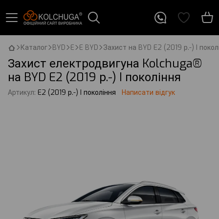
Каталог
BYD
E
E BYD
Захист на BYD E2 (2019 р.-) I покол
Захист електродвигуна Kolchuga®
на BYD E2 (2019 р.-) I покоління
Артикул:
E2 (2019 р.-) I покоління
Написати відгук