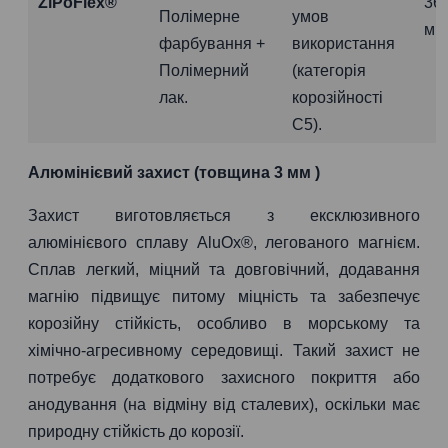
ZiPoFlex®
36
Полімерне
умов
міс
фарбування +
використання
Полімерний
(категорія
лак.
корозійності
C5).
Алюмінієвий захист (товщина 3 мм )
Захист виготовляється з ексклюзивного
алюмінієвого сплаву AluOx®, легованого магнієм.
Сплав легкий, міцний та довговічний, додавання
магнію підвищує питому міцність та забезпечує
корозійну стійкість, особливо в морському та
хімічно-агресивному середовищі. Такий захист не
потребує додаткового захисного покриття або
анодування (на відміну від сталевих), оскільки має
природну стійкість до корозії.