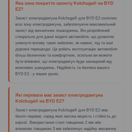
Яка зона покриття захисту Kolchuga® на BYD
E2?
Захист електродвигуна Kolchuga® для BYD E2 охоплює
всю зону електродвигуна, забезпечуючи максимальний
захист від механічних пошкоджень. Він розроблений
спеціально для даної моделі автомобіля, що дозволяє
уникнути впливу таких небезпек, як камені, лід та інші
дорожні перешкоди. Це робить експлуатацію автомобіля
більш безпечною та комфортною, оскільки ви можете
бути впевнені, що електродвигун буде захищений від
можливих ушкоджень. Надійність та безпека вашого
BYD E2 - у ваших руках.
Які переваги має захист електродвигуна
Kolchuga® на BYD E2?
Захист електродвигуна Kolchuga® для BYD E2 має
безліч переваг, серед яких висока міцність і стійкість до
корозії. Використання сталі товщиною 2 мм або
алюмінію товщиною 3 мм забезпечує надійну механічну