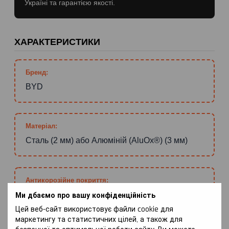
Україні та гарантією якості.
ХАРАКТЕРИСТИКИ
Бренд:
BYD
Матеріал:
Сталь (2 мм) або Алюміній (AluOx®) (3 мм)
Антикорозійне покриття:
Standart (сталь+фарба) або WhiteCover®
Ми дбаємо про вашу конфіденційність
(сталь+цинк) або ZiPoFlex®
Цей веб-сайт використовує файли cookie для
маркетингу та статистичних цілей, а також для
(сталь+цинк+фарба+лак)