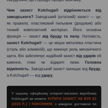
Чим захист Kolchuga® відрізняється від
заводського?
Заводський (штатний) захист — це,
як правило, пластиковий пильовик (дощовик) або
тонкий композитний матеріал. Його основна
функція — захист
від бруду та пилу
. Натомість,
захист Kolchuga®
— це міцна металева пластина
(сталь або алюміній), що виконує роль механічного
щита. Він забезпечує надійний захист
від ударів
об
каміння, гілки чи відкриті люки.
Головна
відмінність
: Заводський захист захищає від
бруду
,
а Kolchuga® — від
удару
.
У нашому офіційному інтернет-магазині виробника
Kolchuga® ви можете
КУПИТИ ЗАХИСТ НА BYD E2
(2019 Р.-) I ПОКОЛІННЯ
, з швидкою доставкою по