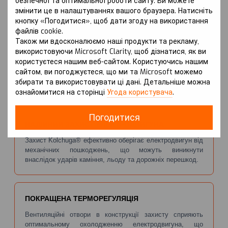
безпечної та оптимальної роботи сайту. Ви можете
змінити це в налаштуваннях вашого браузера. Натисніть
кнопку «Погодитися», щоб дати згоду на використання
файлів cookie.
Зона покриття:
Також ми вдосконалюємо наші продукти та рекламу,
Електродвигун
використовуючи Microsoft Clarity, щоб дізнатися, як ви
користуєтеся нашим веб-сайтом. Користуючись нашим
сайтом, ви погоджуєтеся, що ми та Microsoft можемо
збирати та використовувати ці дані. Детальніше можна
ПЕРЕВАГИ
ознайомитися на сторінці
Угода користувача
.
Погодитися
НАДІЙНИЙ ЗАХИСТ ЕЛЕКТРОДВИГУНА
Захист Kolchuga® ефективно оберігає електродвигун від
механічних пошкоджень, що можуть виникнути
внаслідок ударів каміння, льоду та дорожніх перешкод.
ПОКРАЩЕНА ТЕРМОРЕГУЛЯЦІЯ
Вентиляційні отвори в конструкції захисту сприяють
оптимальному охолодженню електродвигуна, що