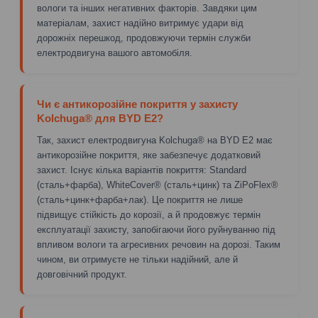
вологи та інших негативних факторів. Завдяки цим
матеріалам, захист надійно витримує удари від
дорожніх перешкод, продовжуючи термін служби
електродвигуна вашого автомобіля.
Чи є антикорозійне покриття у захисту
Kolchuga® для BYD E2?
Так, захист електродвигуна Kolchuga® на BYD E2 має
антикорозійне покриття, яке забезпечує додатковий
захист. Існує кілька варіантів покриття: Standard
(сталь+фарба), WhiteCover® (сталь+цинк) та ZiPoFlex®
(сталь+цинк+фарба+лак). Це покриття не лише
підвищує стійкість до корозії, а й продовжує термін
експлуатації захисту, запобігаючи його руйнуванню під
впливом вологи та агресивних речовин на дорозі. Таким
чином, ви отримуєте не тільки надійний, але й
довговічний продукт.