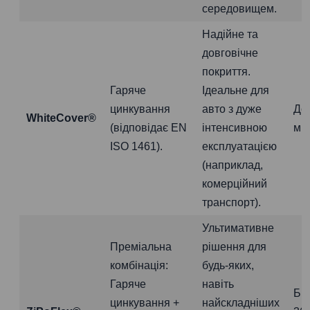
середовищем.
Надійне та
довговічне
покриття.
Гаряче
Ідеальне для
цинкування
авто з дуже
До
WhiteCover®
(відповідає EN
інтенсивною
міс
ISO 1461).
експлуатацією
(наприклад,
комерційний
транспорт).
Ультимативне
Преміальна
рішення для
комбінація:
будь-яких,
Гаряче
навіть
Бі
цинкування +
найскладніших