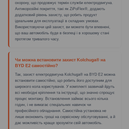
охорону, що продовжує термін служби електродвигуна.
Антикорозійні покриття, такі як ZiPoFlex®, додають
додатковий рівень захисту, що робить продукт
ідеальним для експлуатації в складних умовах.
Використовуючи цей захист, ви можете бути впевнені,
що ваш автомобіль буде в безпеці і в хорошому стані
протягом тривалого часу.
Чи можна встановити захист Kolchuga® на
BYD E2 самостійно?
Так, захист електродвигуна Kolchuga® на BYD E2 можна
встановити самостійно, що робить його доступним для
широкого кола користувачів. У комплекті зазвичай йдуть
всі необхідні кріплення та інструкції, що значно спрощує
процес монтажу. Встановлення займає всього кілька
годин, і не вимагає спеціальних навичок чи
професійного обладнання. Самостійна установка не
лише економить гроші на сервісному обслуговуванні, а й
дає можливість краще зрозуміти свій автомобіль.