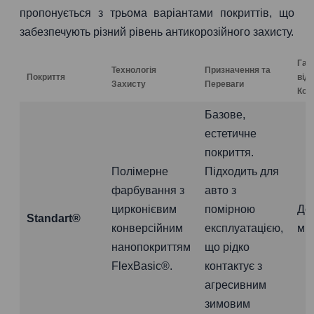
пропонується з трьома варіантами покриттів, що
забезпечують різний рівень антикорозійного захисту.
Гар
Технологія
Призначення та
Покриття
від
Захисту
Переваги
Коро
Базове,
естетичне
покриття.
Полімерне
Підходить для
фарбування з
авто з
цирконієвим
помірною
До
Standart®
конверсійним
експлуатацією,
міс
нанопокриттям
що рідко
FlexBasic®.
контактує з
агресивним
зимовим