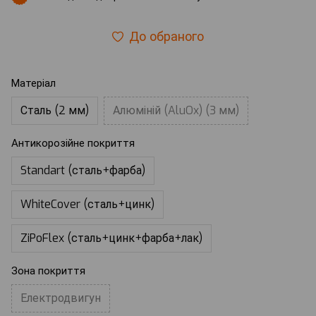
До обраного
Матеріал
Сталь (2 мм)
Алюміній (AluOx) (3 мм)
Антикорозійне покриття
Standart (сталь+фарба)
WhiteCover (сталь+цинк)
ZiPoFlex (сталь+цинк+фарба+лак)
Зона покриття
Електродвигун