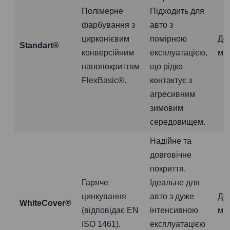
Полімерне
Підходить для
фарбування з
авто з
цирконієвим
помірною
До
Standart®
конверсійним
експлуатацією,
міс
нанопокриттям
що рідко
FlexBasic®.
контактує з
агресивним
зимовим
середовищем.
Надійне та
довговічне
покриття.
Гаряче
Ідеальне для
цинкування
авто з дуже
До
WhiteCover®
(відповідає EN
інтенсивною
міс
ISO 1461).
експлуатацією