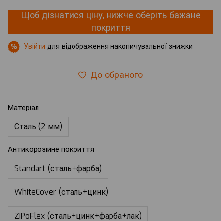
Щоб дізнатися ціну, нижче оберіть бажане
покриття
Увійти
для відображення накопичувальної знижки
%
До обраного
Матеріал
Сталь (2 мм)
Антикорозійне покриття
Standart (сталь+фарба)
WhiteCover (сталь+цинк)
ZiPoFlex (сталь+цинк+фарба+лак)