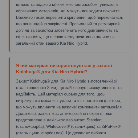
щіткою та водою з м'яким миючим засобом, уникаючи
абразивних матеріалів, які можуть пошкодити покриття.
Важливо також перевіряти кріплення, щоб переконатися,
що вони надійно закріплені. Правильний та регулярний
догляд за захистом забезпечить його довговічність та
ефективність, що в свою чергу позитивно вплине на
загальний стан вашого Kia Niro Hybrid.
Який матеріал використовується у захисті
Kolchuga® для Kia Niro Hybrid?
Захист Kolchuga® для Kia Niro Hybrid виготовлений зі
сталі товщиною 2 мм, що забезпечує високу міцність та
надійність. Цей матеріал обрано для того, щоб
витримувати механічні удари та інші негативні фактори,
що можуть вплинути на важливі компоненти автомобіля.
Додатково, захист має антикорозійне покриття, яке
представлене в декількох варіантах: Standart
(сталь+фарба), WhiteCover® (сталь+цинк) та ZiPoFlex®
(сталь+цинк+фарба+лак). Це дозволяє вибрати