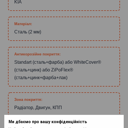
KIA
Матеріал:
Сталь (2 мм)
Антикорозійне покриття:
Standart (сталь+фарба) або WhiteCover®
(сталь+цинк) або ZiPoFlex®
(сталь+цинк+фарба+лак)
Зона покриття:
Радіатор, Двигун, КПП
Ми дбаємо про вашу конфіденційність