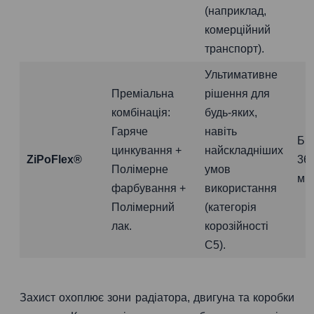
(наприклад,
комерційний
транспорт).
Ультимативне
Преміальна
рішення для
комбінація:
будь-яких,
Гаряче
навіть
Бі
цинкування +
найскладніших
ZiPoFlex®
36
Полімерне
умов
міс
фарбування +
використання
Полімерний
(категорія
лак.
корозійності
C5).
Захист охоплює зони радіатора, двигуна та коробки