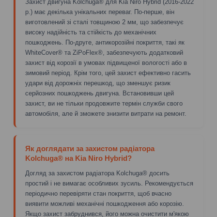
Захист двигуна Kolchuga® для Kia Niro Hybrid (2016-2022
р.) має декілька унікальних переваг. По-перше, він
виготовлений зі сталі товщиною 2 мм, що забезпечує
високу надійність та стійкість до механічних
пошкоджень. По-друге, антикорозійні покриття, такі як
WhiteCover® та ZiPoFlex®, забезпечують додатковий
захист від корозії в умовах підвищеної вологості або в
зимовий період. Крім того, цей захист ефективно гасить
удари від дорожніх перешкод, що зменшує ризик
серйозних пошкоджень двигуна. Встановивши цей
захист, ви не тільки продовжите термін служби свого
автомобіля, але й зможете знизити витрати на ремонт.
Як доглядати за захистом радіатора
Kolchuga® на Kia Niro Hybrid?
Догляд за захистом радіатора Kolchuga® досить
простий і не вимагає особливих зусиль. Рекомендується
періодично перевіряти стан покриття, щоб вчасно
виявити можливі механічні пошкодження або корозію.
Якщо захист забруднився, його можна очистити м'якою