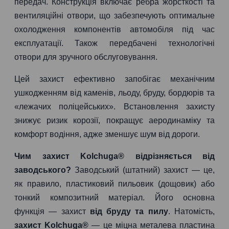
передач. Конструкція включає ребра жорсткості та
вентиляційні отвори, що забезпечують оптимальне
охолодження компонентів автомобіля під час
експлуатації. Також передбачені технологічні
отвори для зручного обслуговування.
Цей захист ефективно запобігає механічним
ушкодженням від каменів, льоду, бруду, бордюрів та
«лежачих поліцейських». Встановлення захисту
знижує ризик корозії, покращує аеродинаміку та
комфорт водіння, адже зменшує шум від дороги.
Чим захист Kolchuga® відрізняється від
заводського?
Заводський (штатний) захист — це,
як правило, пластиковий пильовик (дощовик) або
тонкий композитний матеріал. Його основна
функція — захист
від бруду та пилу
. Натомість,
захист Kolchuga®
— це міцна металева пластина