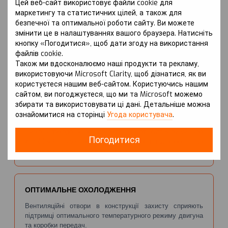
Цей веб-сайт використовує файли cookie для
ПЕРЕВАГИ
маркетингу та статистичних цілей, а також для
безпечної та оптимальної роботи сайту. Ви можете
змінити це в налаштуваннях вашого браузера. Натисніть
НАДІЙНИЙ ЗАХИСТ ДВИГУНА
кнопку «Погодитися», щоб дати згоду на використання
файлів cookie.
Захист Kolchuga® ефективно запобігає механічним
Також ми вдосконалюємо наші продукти та рекламу,
ушкодженням картера двигуна, що може призвести до
використовуючи Microsoft Clarity, щоб дізнатися, як ви
витоку масла та серйозних поломок.
користуєтеся нашим веб-сайтом. Користуючись нашим
сайтом, ви погоджуєтеся, що ми та Microsoft можемо
збирати та використовувати ці дані. Детальніше можна
ознайомитися на сторінці
Угода користувача
.
ЗАХИСТ ВІД КОРОЗІЇ
Вибір антикорозійного покриття, як-от WhiteCover® або
Погодитися
ZiPoFlex®, забезпечує тривалий захист від корозії, що
продовжує термін служби захисту.
ОПТИМАЛЬНЕ ОХОЛОДЖЕННЯ
Вентиляційні отвори в конструкції захисту сприяють
підтримці оптимального температурного режиму двигуна
та коробки передач.