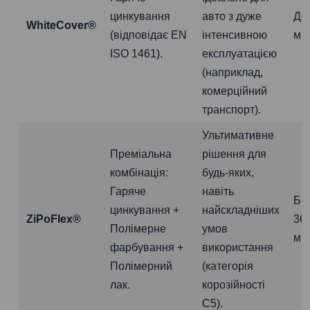
цинкування
авто з дуже
До
WhiteCover®
(відповідає EN
інтенсивною
міс
ISO 1461).
експлуатацією
(наприклад,
комерційний
транспорт).
Ультимативне
Преміальна
рішення для
комбінація:
будь-яких,
Гаряче
навіть
Бі
цинкування +
найскладніших
ZiPoFlex®
36
Полімерне
умов
міс
фарбування +
використання
Полімерний
(категорія
лак.
корозійності
C5).