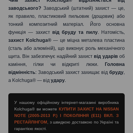
Чим захист Kolchuga® відрізняється від
заводського?
Заводський (штатний) захист — це,
як правило, пластиковий пильовик (дощовик) або
тонкий композитний матеріал. Його основна
функція — захист
від бруду та пилу
. Натомість,
захист Kolchuga®
— це міцна металева пластина
(сталь або алюміній), що виконує роль механічного
щита. Він забезпечує надійний захист
від ударів
об
каміння, гілки чи відкриті люки.
Головна
відмінність
: Заводський захист захищає від
бруду
,
а Kolchuga® — від
удару
.
У нашому офіційному інтернет-магазині виробника
Kolchuga® ви можете
КУПИТИ ЗАХИСТ НА NISSAN
NOTE (2005-2013 Р.) І ПОКОЛІННЯ (E11) ВКЛ. З
РЕСТАЙЛІНГОМ
, з швидкою доставкою по Україні та
гарантією якості.