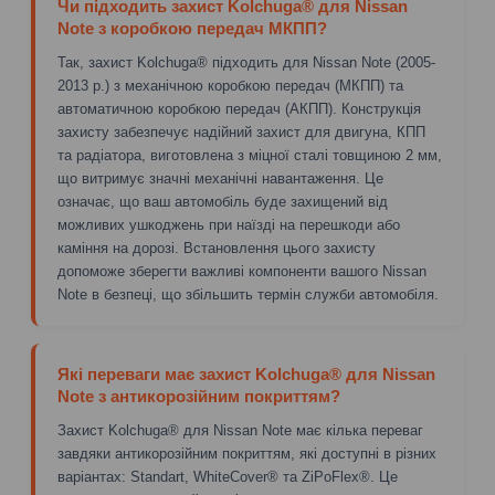
Чи підходить захист Kolchuga® для Nissan
Note з коробкою передач МКПП?
Так, захист Kolchuga® підходить для Nissan Note (2005-
2013 р.) з механічною коробкою передач (МКПП) та
автоматичною коробкою передач (АКПП). Конструкція
захисту забезпечує надійний захист для двигуна, КПП
та радіатора, виготовлена з міцної сталі товщиною 2 мм,
що витримує значні механічні навантаження. Це
означає, що ваш автомобіль буде захищений від
можливих ушкоджень при наїзді на перешкоди або
каміння на дорозі. Встановлення цього захисту
допоможе зберегти важливі компоненти вашого Nissan
Note в безпеці, що збільшить термін служби автомобіля.
Які переваги має захист Kolchuga® для Nissan
Note з антикорозійним покриттям?
Захист Kolchuga® для Nissan Note має кілька переваг
завдяки антикорозійним покриттям, які доступні в різних
варіантах: Standart, WhiteCover® та ZiPoFlex®. Це