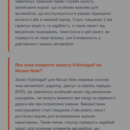
забезпечує тривалий термін служби захисту,
запобігаючи корозії, що особливо важливо для
автомобілів, що експлуатуються в умовах підвищеної
вологості або в зимовий період. Сталь товщиною 2 мм
гарантує міцність та надійність, а також захист від
механічних пошкоджень. Інвестуючи в цей захист, ви
отримуєте не лише безпеку, але й впевненість у
довговічності вашого автомобіля.
Яка зона покриття захисту Kolchuga® на
Nissan Note?
Захист Kolchuga® для Nissan Note покриває ключові
зони автомобіля: радіатор, двигун та коробку передач
(КПП). Це забезпечує всебічний захист від механічних
ушкоджень, які можуть виникати при наїзді на нерівності
дороги або при потраплянні каміння. Використання
конструкційної сталі товщиною 2 мм робить захист
достатньо міцним для витримування значних
навантажень. Таким чином, покупці отримують надійний
захист для основних елементів автомобіля, що