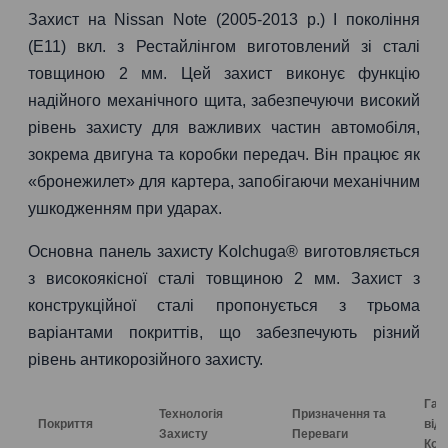
Захист на Nissan Note (2005-2013 р.) І покоління
(E11) вкл. з Рестайлінгом виготовлений зі сталі
товщиною 2 мм. Цей захист виконує функцію
надійного механічного щита, забезпечуючи високий
рівень захисту для важливих частин автомобіля,
зокрема двигуна та коробки передач. Він працює як
«бронежилет» для картера, запобігаючи механічним
ушкодженням при ударах.
Основна панель захисту Kolchuga® виготовляється
з високоякісної сталі товщиною 2 мм. Захист з
конструкційної сталі пропонується з трьома
варіантами покриттів, що забезпечують різний
рівень антикорозійного захисту.
Гар
Технологія
Призначення та
Покриття
від
Захисту
Переваги
Коро