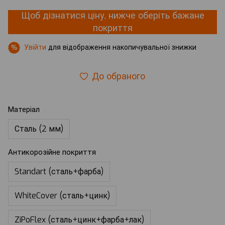
Щоб дізнатися ціну, нижче оберіть бажане
покриття
Увійти
для відображення накопичувальної знижки
%
До обраного
Матеріал
Сталь (2 мм)
Антикорозійне покриття
Standart (сталь+фарба)
WhiteCover (сталь+цинк)
ZiPoFlex (сталь+цинк+фарба+лак)