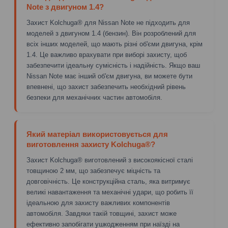
Note з двигуном 1.4?
Захист Kolchuga® для Nissan Note не підходить для
моделей з двигуном 1.4 (бензин). Він розроблений для
всіх інших моделей, що мають різні об'єми двигуна, крім
1.4. Це важливо врахувати при виборі захисту, щоб
забезпечити ідеальну сумісність і надійність. Якщо ваш
Nissan Note має інший об'єм двигуна, ви можете бути
впевнені, що захист забезпечить необхідний рівень
безпеки для механічних частин автомобіля.
Який матеріал використовується для
виготовлення захисту Kolchuga®?
Захист Kolchuga® виготовлений з високоякісної сталі
товщиною 2 мм, що забезпечує міцність та
довговічність. Це конструкційна сталь, яка витримує
великі навантаження та механічні удари, що робить її
ідеальною для захисту важливих компонентів
автомобіля. Завдяки такій товщині, захист може
ефективно запобігати ушкодженням при наїзді на