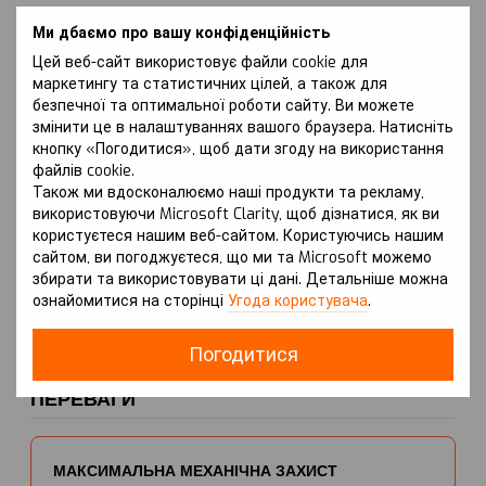
Ми дбаємо про вашу конфіденційність
Зона покриття:
Цей веб-сайт використовує файли cookie для
Радіатор, Двигун, КПП
маркетингу та статистичних цілей, а також для
безпечної та оптимальної роботи сайту. Ви можете
змінити це в налаштуваннях вашого браузера. Натисніть
кнопку «Погодитися», щоб дати згоду на використання
Тип/об'єм двигуна:
файлів cookie.
Також ми вдосконалюємо наші продукти та рекламу,
Всі окрім 1.4 (бензин) або 1.4 (бензин)
використовуючи Microsoft Clarity, щоб дізнатися, як ви
користуєтеся нашим веб-сайтом. Користуючись нашим
сайтом, ви погоджуєтеся, що ми та Microsoft можемо
Особливості:
збирати та використовувати ці дані. Детальніше можна
ознайомитися на сторінці
Угода користувача
.
АКПП або МКПП
Погодитися
ПЕРЕВАГИ
МАКСИМАЛЬНА МЕХАНІЧНА ЗАХИСТ