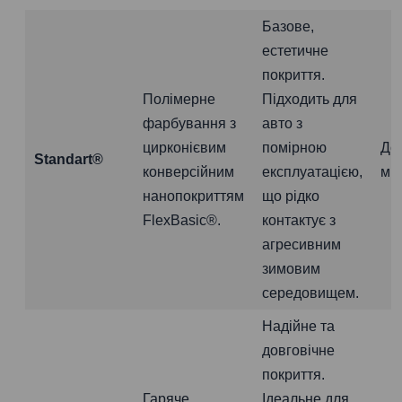
Базове,
естетичне
покриття.
Полімерне
Підходить для
фарбування з
авто з
цирконієвим
помірною
До
Standart®
конверсійним
експлуатацією,
міс
нанопокриттям
що рідко
FlexBasic®.
контактує з
агресивним
зимовим
середовищем.
Надійне та
довговічне
покриття.
Гаряче
Ідеальне для