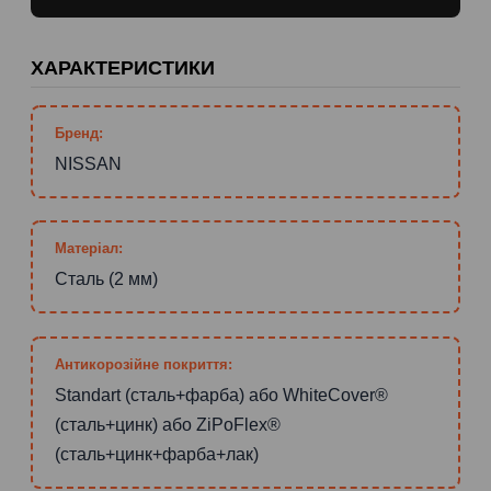
ХАРАКТЕРИСТИКИ
Бренд:
NISSAN
Матеріал:
Сталь (2 мм)
Антикорозійне покриття:
Standart (сталь+фарба) або WhiteCover®
(сталь+цинк) або ZiPoFlex®
(сталь+цинк+фарба+лак)