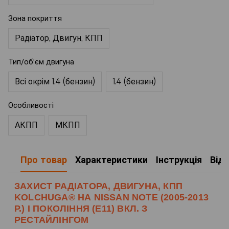
Зона покриття
Радіатор, Двигун, КПП
Тип/об'єм двигуна
Всі окрім 1.4 (бензин)
1.4 (бензин)
Особливості
АКПП
МКПП
Про товар
Характеристики
Інструкція
Від
ЗАХИСТ РАДІАТОРА, ДВИГУНА, КПП
KOLCHUGA® НА NISSAN NOTE (2005-2013
Р.) І ПОКОЛІННЯ (E11) ВКЛ. З
РЕСТАЙЛІНГОМ