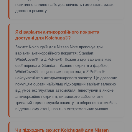
позитивно вплине на їх довговічність і зменшить ризик
дорогого ремонту.
Які варіанти антикорозійного покриття
доступні для Kolchuga®?
Захист Kolchuga® для Nissan Note пропонує три
варіанти антикорозійного покриття: Standart,
WhiteCover® та ZiPoFlex®. Кожен з цих варіантів має
свої переваги: Standart - базове покриття з фарбою,
WhiteCover® - з цинковим покриттям, а ZiPoFlex® -
найсучасніше з чотирьохшарового захисту. Це дозволяє
покупцям обрати найбільш підходящий варіант залежно
від умов експлуатації автомобіля. Інвестуючи в якісне
антикорозійне покриття, ви зможете забезпечити
тривалий термін служби захисту та зберегти автомобіль
в ідеальному стані, навіть в екстремальних умовах.
Чи підходить захист Kolchuga® для Nissan