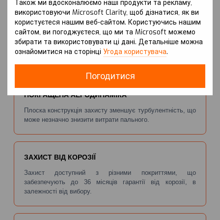
Також ми вдосконалюємо наші продукти та рекламу,
використовуючи Microsoft Clarity, щоб дізнатися, як ви
користуєтеся нашим веб-сайтом. Користуючись нашим
сайтом, ви погоджуєтеся, що ми та Microsoft можемо
НАДІЙНИЙ ЗАХИСТ ДВИГУНА
збирати та використовувати ці дані. Детальніше можна
Захист запобігає механічним пошкодженням картера
ознайомитися на сторінці
Угода користувача
.
двигуна від ударів каміння та інших перешкод на дорозі.
Погодитися
ПОКРАЩЕНА АЕРОДИНАМІКА
Плоска конструкція захисту зменшує турбулентність, що
може незначно знизити витрати пального.
ЗАХИСТ ВІД КОРОЗІЇ
Захист доступний з різними покриттями, що
забезпечують до 36 місяців гарантії від корозії, в
залежності від вибору.