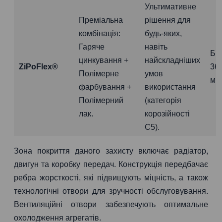
Ультимативне
Преміальна
рішення для
комбінація:
будь-яких,
Гаряче
навіть
Бі
цинкування +
найскладніших
ZiPoFlex®
36
Полімерне
умов
міс
фарбування +
використання
Полімерний
(категорія
лак.
корозійності
C5).
Зона покриття даного захисту включає радіатор,
двигун та коробку передач. Конструкція передбачає
ребра жорсткості, які підвищують міцність, а також
технологічні отвори для зручності обслуговування.
Вентиляційні отвори забезпечують оптимальне
охолодження агрегатів.