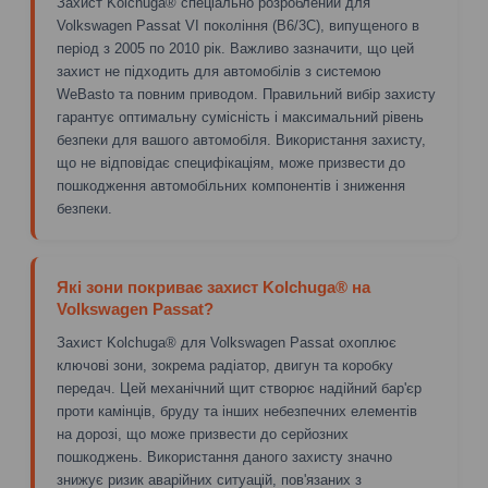
Захист Kolchuga® спеціально розроблений для
Volkswagen Passat VI покоління (B6/3C), випущеного в
період з 2005 по 2010 рік. Важливо зазначити, що цей
захист не підходить для автомобілів з системою
WeBasto та повним приводом. Правильний вибір захисту
гарантує оптимальну сумісність і максимальний рівень
безпеки для вашого автомобіля. Використання захисту,
що не відповідає специфікаціям, може призвести до
пошкодження автомобільних компонентів і зниження
безпеки.
Які зони покриває захист Kolchuga® на
Volkswagen Passat?
Захист Kolchuga® для Volkswagen Passat охоплює
ключові зони, зокрема радіатор, двигун та коробку
передач. Цей механічний щит створює надійний бар'єр
проти камінців, бруду та інших небезпечних елементів
на дорозі, що може призвести до серйозних
пошкоджень. Використання даного захисту значно
знижує ризик аварійних ситуацій, пов'язаних з