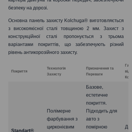
безпеку на дорозі.
Основна панель захисту Kolchuga® виготовляється
з високоякісної сталі товщиною 2 мм. Захист з
конструкційної сталі пропонується з трьома
варіантами покриттів, що забезпечують різний
рівень антикорозійного захисту.
Гар
Технологія
Призначення та
Покриття
від
Захисту
Переваги
Коро
Базове,
естетичне
покриття.
Полімерне
Підходить для
фарбування з
авто з
цирконієвим
помірною
До
Standart®