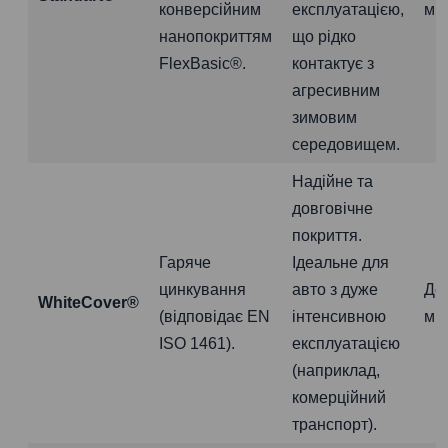
конверсійним
експлуатацією,
міс
нанопокриттям
що рідко
FlexBasic®.
контактує з
агресивним
зимовим
середовищем.
Надійне та
довговічне
покриття.
Гаряче
Ідеальне для
цинкування
авто з дуже
До
WhiteCover®
(відповідає EN
інтенсивною
міс
ISO 1461).
експлуатацією
(наприклад,
комерційний
транспорт).