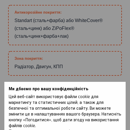
Антикорозійне покриття:
Standart (сталь+фарба) або WhiteCover®
(сталь+цинк) або ZiPoFlex®
(сталь+цинк+фарба+лак)
Зона покриття:
Радіатор, Двигун, КПП
Ми дбаємо про вашу конфіденційність
Особливості:
Цей веб-сайт використовує файли cookie для
Окрім авто з системою WeBasto та повного
маркетингу та статистичних цілей, а також для
приводу
безпечної та оптимальної роботи сайту. Ви можете
змінити це в налаштуваннях вашого браузера. Натисніть
кнопку «Погодитися», щоб дати згоду на використання
файлів cookie.
ПЕРЕВАГИ