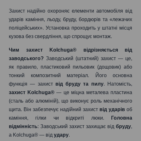
Захист надійно охороняє елементи автомобіля від
ударів каміння, льоду, бруду, бордюрів та «лежачих
поліцейських». Установка проходить у штатні місця
кузова без свердління, що спрощує монтаж.
Чим захист Kolchuga® відрізняється від
заводського?
Заводський (штатний) захист — це,
як правило, пластиковий пильовик (дощовик) або
тонкий композитний матеріал. Його основна
функція — захист
від бруду та пилу
. Натомість,
захист Kolchuga®
— це міцна металева пластина
(сталь або алюміній), що виконує роль механічного
щита. Він забезпечує надійний захист
від ударів
об
каміння, гілки чи відкриті люки.
Головна
відмінність
: Заводський захист захищає від
бруду
,
а Kolchuga® — від
удару
.