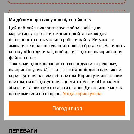
Антикорозійне покриття:
Ми дбаємо про вашу конфіденційність
Standart (сталь+фарба) або WhiteCover®
Цей веб-сайт використовує файли cookie для
маркетингу та статистичних цілей, а також для
(сталь+цинк) або ZiPoFlex®
безпечної та оптимальної роботи сайту. Ви можете
(сталь+цинк+фарба+лак)
змінити це в налаштуваннях вашого браузера. Натисніть
кнопку «Погодитися», щоб дати згоду на використання
файлів cookie.
Також ми вдосконалюємо наші продукти та рекламу,
Зона покриття:
використовуючи Microsoft Clarity, щоб дізнатися, як ви
Радіатор, Двигун, КПП
користуєтеся нашим веб-сайтом. Користуючись нашим
сайтом, ви погоджуєтеся, що ми та Microsoft можемо
збирати та використовувати ці дані. Детальніше можна
ознайомитися на сторінці
Угода користувача
.
Особливості:
Поверх штатного захисту, окрім SQ
Погодитися
ПЕРЕВАГИ