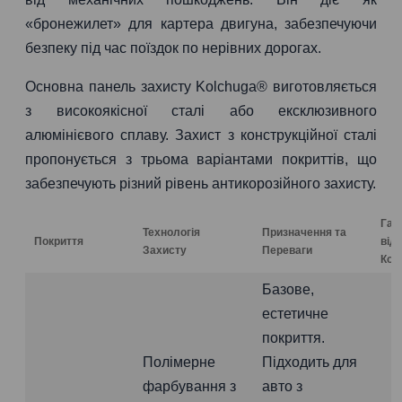
«бронежилет» для картера двигуна, забезпечуючи
безпеку під час поїздок по нерівних дорогах.
Основна панель захисту Kolchuga® виготовляється
з високоякісної сталі або ексклюзивного
алюмінієвого сплаву. Захист з конструкційної сталі
пропонується з трьома варіантами покриттів, що
забезпечують різний рівень антикорозійного захисту.
Гар
Технологія
Призначення та
Покриття
від
Захисту
Переваги
Коро
Базове,
естетичне
покриття.
Полімерне
Підходить для
фарбування з
авто з