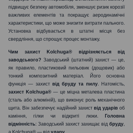
підвищує безпеку автомобіля, зменшує ризик корозії
важливих елементів та покращує аеродинамічні
характеристики, що може знизити витрати пального.
Установка відбувається в штатні місця без
свердління, що спрощує процес монтажу.
Чим захист Kolchuga® відрізняється від
заводського?
Заводський (штатний) захист — це,
як правило, пластиковий пильовик (дощовик) або
тонкий композитний матеріал. Його основна
функція — захист
від бруду та пилу
. Натомість,
захист Kolchuga®
— це міцна металева пластина
(сталь або алюміній), що виконує роль механічного
щита. Він забезпечує надійний захист
від ударів
об
каміння, гілки чи відкриті люки.
Головна
відмінність
: Заводський захист захищає від
бруду
,
а Kolchuga® — від
удару
.