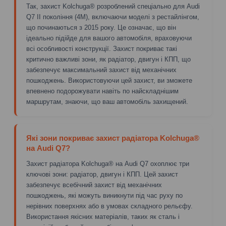
Так, захист Kolchuga® розроблений спеціально для Audi
Q7 II покоління (4M), включаючи моделі з рестайлінгом,
що починаються з 2015 року. Це означає, що він
ідеально підійде для вашого автомобіля, враховуючи
всі особливості конструкції. Захист покриває такі
критично важливі зони, як радіатор, двигун і КПП, що
забезпечує максимальний захист від механічних
пошкоджень. Використовуючи цей захист, ви зможете
впевнено подорожувати навіть по найскладнішим
маршрутам, знаючи, що ваш автомобіль захищений.
Які зони покриває захист радіатора Kolchuga®
на Audi Q7?
Захист радіатора Kolchuga® на Audi Q7 охоплює три
ключові зони: радіатор, двигун і КПП. Цей захист
забезпечує всебічний захист від механічних
пошкоджень, які можуть виникнути під час руху по
нерівних поверхнях або в умовах складного рельєфу.
Використання якісних матеріалів, таких як сталь і