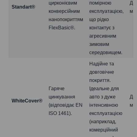
цирконієвим
помірною
До
Standart®
конверсійним
експлуатацією,
міс
нанопокриттям
що рідко
FlexBasic®.
контактує з
агресивним
зимовим
середовищем.
Надійне та
довговічне
покриття.
Гаряче
Ідеальне для
цинкування
авто з дуже
До
WhiteCover®
(відповідає EN
інтенсивною
міс
ISO 1461).
експлуатацією
(наприклад,
комерційний