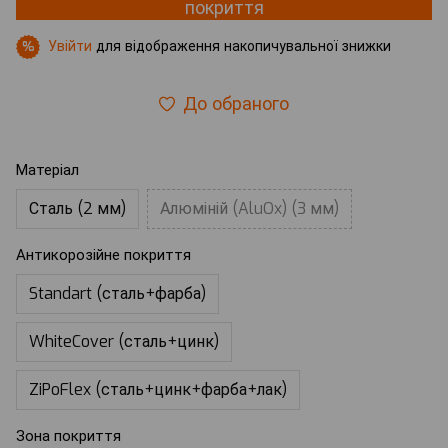
покриття
Увійти
для відображення накопичувальної знижки
%
До обраного
Матеріал
Сталь (2 мм)
Алюміній (AluOx) (3 мм)
Антикорозійне покриття
Standart (сталь+фарба)
WhiteCover (сталь+цинк)
ZiPoFlex (сталь+цинк+фарба+лак)
Зона покриття