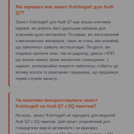
Які переваги має захист Kolchuga® для Audi
Q7?
Захист Kolchuga® для Audi Q7 має кілька ключових
переваг, які роблять його ідеальним вибором для
власників цього автомобіля. По-перше, він виготовлений
з високоякісних матеріалів, таких як сталь або алюміній,
що забезпечує тривалу експлуатацію. По-друге, він
покриває критичні зони, такі як радіатор, двигун і КПП,
що значно знижує ризик механічних пошкоджень. І,
нарешті, антикорозійне покриття забезпечує стійкість до
впливу вологи та агресивних середовищ, що продовжує
термін служби захисту.
Чи можливо використовувати захист
Kolchuga® на Audi Q7 з SQ пакетом?
На жаль, захист Kolchuga® не підходить для моделей
Audi Q7 з SQ пакетом. Цей захист розроблений для
стандартних версій автомобіля і не враховує