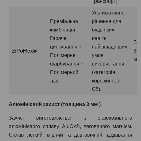
транспорт).
Ультимативне
Преміальна
рішення для
комбінація:
будь-яких,
Гаряче
навіть
Бі
цинкування +
найскладніших
ZiPoFlex®
36
Полімерне
умов
міс
фарбування +
використання
Полімерний
(категорія
лак.
корозійності
C5).
Алюмінієвий захист (товщина 3 мм )
Захист виготовляється з ексклюзивного
алюмінієвого сплаву AluOx®, легованого магнієм.
Сплав легкий, міцний та довговічний, додавання