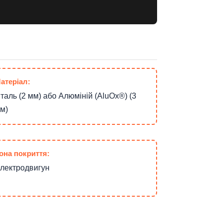
атеріал:
таль (2 мм) або Алюміній (AluOx®) (3
м)
она покриття:
лектродвигун