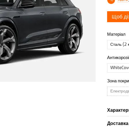
%
Щоб ді
Матеріал
Сталь (2 
Антикорозі
WhiteCov
Зона покри
Електрод
Характер
Доставка