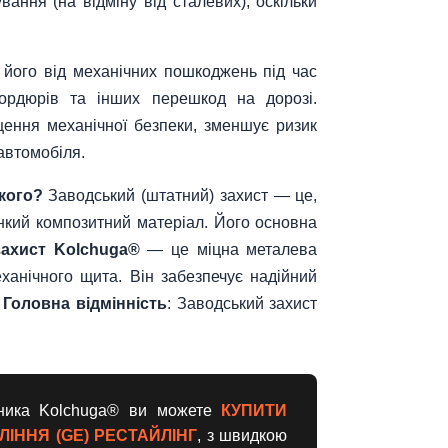
ання (на відміну від сталевих), оскільки
 його від механічних пошкоджень під час
 бордюрів та інших перешкод на дорозі.
ення механічної безпеки, зменшує ризик
автомобіля.
кого?
Заводський (штатний) захист — це,
нкий композитний матеріал. Його основна
захист Kolchuga®
— це міцна металева
ханічного щита. Він забезпечує надійний
.
Головна відмінність
: Заводський захист
бника Kolchuga® ви можете
КУПИТИ
ОЛІННЯ (GE) РЕСТАЙЛІНГ
, з швидкою