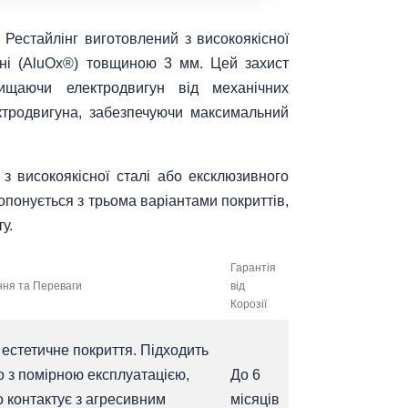
) Рестайлінг виготовлений з високоякісної
ні (AluOx®) товщиною 3 мм. Цей захист
ищаючи електродвигун від механічних
ктродвигуна, забезпечуючи максимальний
з високоякісної сталі або ексклюзивного
ропонується з трьома варіантами покриттів,
у.
Гарантія
ня та Переваги
від
Корозії
 естетичне покриття. Підходить
о з помірною експлуатацією,
До 6
о контактує з агресивним
місяців