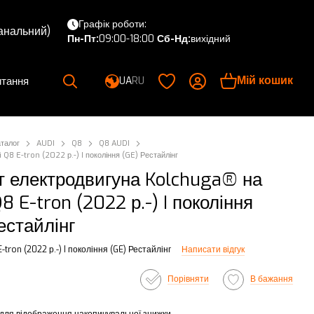
Графік роботи:
канальний)
Пн-Пт:
09:00-18:00
Сб-Нд:
вихідний
Мій кошик
итання
UA
RU
аталог
AUDI
Q8
Q8 AUDI
 Q8 E-tron (2022 р.-) I покоління (GE) Рестайлінг
т електродвигуна Kolchuga® на
8 E-tron (2022 р.-) I покоління
естайлінг
-tron (2022 р.-) I покоління (GE) Рестайлінг
Написати відгук
Порівняти
В бажання
для відображення накопичувальної знижки