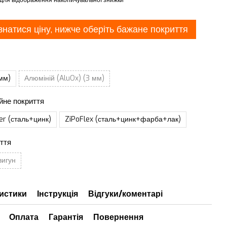
знатися ціну, нижче оберіть бажане покриття
мм)
Алюміній (AluOx) (3 мм)
йне покриття
er (сталь+цинк)
ZiPoFlex (сталь+цинк+фарба+лак)
ття
вигун
истики
Інструкція
Відгуки/коментарі
Оплата
Гарантія
Повернення