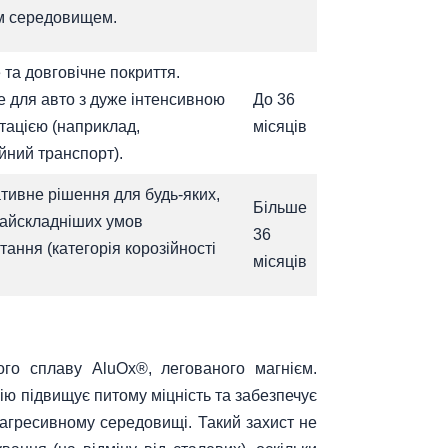
м середовищем.
 та довговічне покриття.
е для авто з дуже інтенсивною
До 36
тацією (наприклад,
місяців
йний транспорт).
тивне рішення для будь-яких,
Більше
найскладніших умов
36
тання (категорія корозійності
місяців
ого сплаву AluOx®, легованого магнієм.
ію підвищує питому міцність та забезпечує
о-агресивному середовищі. Такий захист не