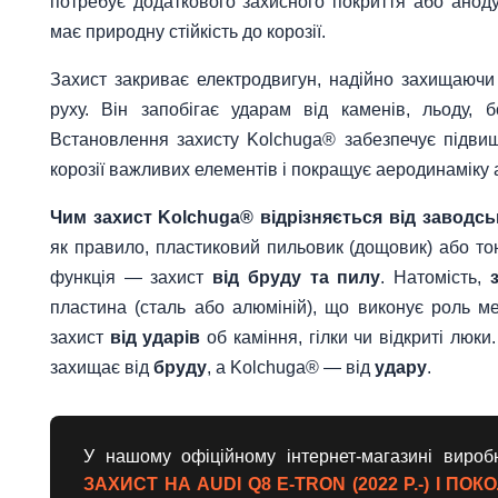
потребує додаткового захисного покриття або анодув
має природну стійкість до корозії.
Захист закриває електродвигун, надійно захищаючи
руху. Він запобігає ударам від каменів, льоду,
Встановлення захисту Kolchuga® забезпечує підвищ
корозії важливих елементів і покращує аеродинаміку 
Чим захист Kolchuga® відрізняється від заводсь
як правило, пластиковий пильовик (дощовик) або то
функція — захист
від бруду та пилу
. Натомість,
пластина (сталь або алюміній), що виконує роль ме
захист
від ударів
об каміння, гілки чи відкриті люки
захищає від
бруду
, а Kolchuga® — від
удару
.
У нашому офіційному інтернет-магазині виро
ЗАХИСТ НА AUDI Q8 E-TRON (2022 Р.-) I ПОК