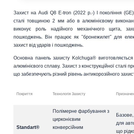
Захист на Audi Q8 E-tron (2022 р.-) I покоління (GE
сталі товщиною 2 мм або в алюмінієвому виконан
виконує роль надійного механічного щита, зах
пошкоджень. Він працює як "бронежилет" для еле
захист від ударів і пошкоджень.
Основна панель захисту Kolchuga® виготовляється 
алюмінієвого сплаву. Захист з конструкційної сталі п
що забезпечують різний рівень антикорозійного захист
Покриття
Технологія Захисту
Призначен
Полімерне фарбування з
Базове,
цирконієвим
для авт
Standart®
конверсійним
що рідк