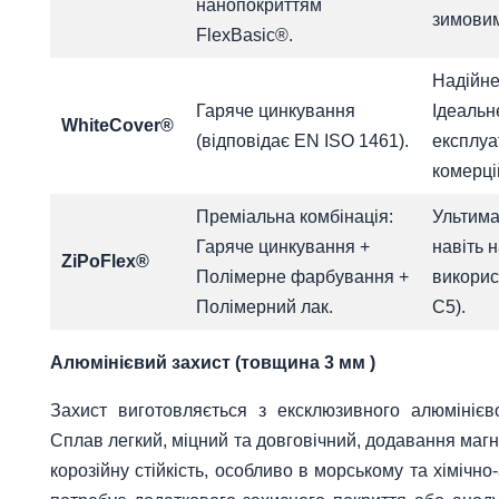
нанопокриттям
зимови
FlexBasic®.
Надійне
Гаряче цинкування
Ідеальн
WhiteCover®
(відповідає EN ISO 1461).
експлуа
комерці
Преміальна комбінація:
Ультима
Гаряче цинкування +
навіть 
ZiPoFlex®
Полімерне фарбування +
викорис
Полімерний лак.
C5).
Алюмінієвий захист (товщина 3 мм )
Захист виготовляється з ексклюзивного алюмінієв
Сплав легкий, міцний та довговічний, додавання магн
корозійну стійкість, особливо в морському та хімічн