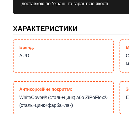
доставкою по Україні та гарантією якості.
ХАРАКТЕРИСТИКИ
Бренд:
М
AUDI
С
м
Антикорозійне покриття:
З
WhiteCover® (сталь+цинк) або ZiPoFlex®
Е
(сталь+цинк+фарба+лак)