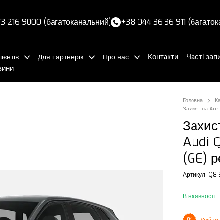
3 216 9000 (багатоканальний)
+38 044 36 36 911 (багато
Контакти
Часті зап
ієнтів
Для партнерів
Про нас
вини
Головна
К
Захист на Audi
Захис
Audi Q
(GE) р
Артикул: Q8 E
В наявності
Увійти