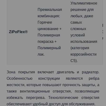
Ультимативное
Премиальная
решение для
комбинация:
любых, даже
Горячее
самых
Б
цинкование +
сложных
ZiPoFlex®
3
Полимерная
условий
м
покраска +
использования
Полимерный
(категория
лак.
коррозийности
C5).
Зона покрытия включает двигатель и радиатор.
Особенностью конструкции являются ребра
жесткости, которые повышают прочность защиты, а
также вентиляционные отверстия, позволяющие
избежать перегрева. Технологические отверстия
обеспечивают удобный доступ для обслуживания.