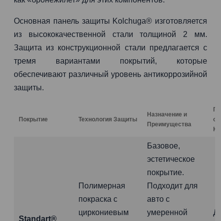
Основная панель защиты Kolchuga® изготовляется
из высококачественной стали толщиной 2 мм.
Защита из конструкционной стали предлагается с
тремя вариантами покрытий, которые
обеспечивают различный уровень антикоррозийной
защиты.
Га
Назначение и
Покрытие
Технология Защиты
от
Преимущества
Ко
Базовое,
эстетическое
покрытие.
Полимерная
Подходит для
покраска с
авто с
циркониевым
умеренной
Д
Standart®