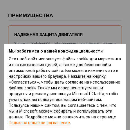
ПРЕИМУЩЕСТВА
НАДЕЖНАЯ ЗАЩИТА ДВИГАТЕЛЯ
Защита Kolchuga® обеспечивает надежную защиту
двигателя от механических повреждений, предотвращая
Мы заботимся о вашей конфиденциальности
пробитие картера при ударах.
Этот веб-сайт использует файлы cookie для маркетинга
и статистических целей, а также для безопасной и
оптимальной работы сайта. Вы можете изменить это в
настройках вашего браузера. Нажмите на кнопку
ЗАЩИТА РАДИАТОРА
«Согласиться», чтобы дать согласие на использование
Благодаря конструкции защиты, радиатор также
файлов cookie.Также мы совершенствуем наши
получает дополнительную защиту от камней и других
продукты и рекламу, используя Microsoft Clarity, чтобы
опасных предметов, которые могут привести к
узнать, как вы пользуетесь нашим веб-сайтом.
перегреву.
Пользуясь нашим сайтом, вы соглашаетесь с тем, что
мы и Microsoft можем собирать и использовать эти
данные. Подробнее можно ознакомиться на странице
Пользовательское соглашение
.
СНИЖЕНИЕ КОРРОЗИИ