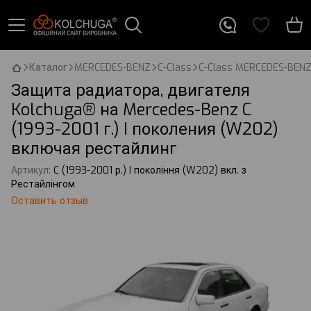
Каталог
MERCEDES-BENZ
C-Class
C-Class MERCEDES-BEN
Защита радиатора, двигателя
Kolchuga® на Mercedes-Benz C
(1993-2001 г.) I поколения (W202)
включая рестайлинг
Артикул:
C (1993-2001 р.) I покоління (W202) вкл. з
Рестайлінгом
Оставить отзыв