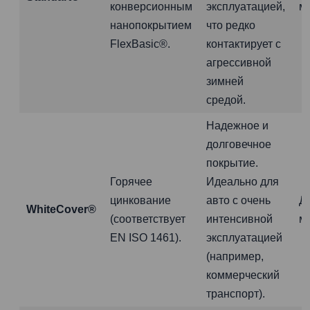
конверсионным
эксплуатацией,
м
нанопокрытием
что редко
FlexBasic®.
контактирует с
агрессивной
зимней
средой.
Надежное и
долговечное
покрытие.
Горячее
Идеально для
цинкование
авто с очень
Д
WhiteCover®
(соответствует
интенсивной
м
EN ISO 1461).
эксплуатацией
(например,
коммерческий
транспорт).