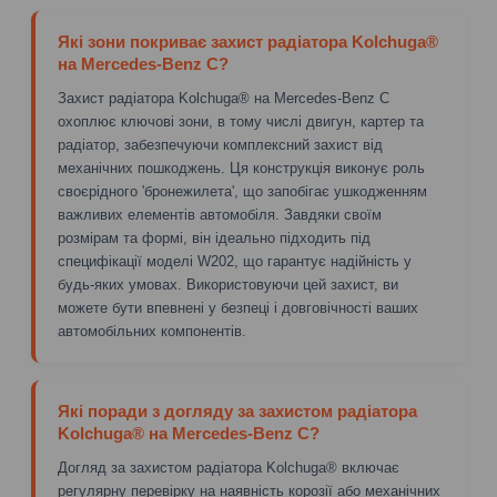
Які зони покриває захист радіатора Kolchuga®
на Mercedes-Benz C?
Захист радіатора Kolchuga® на Mercedes-Benz C
охоплює ключові зони, в тому числі двигун, картер та
радіатор, забезпечуючи комплексний захист від
механічних пошкоджень. Ця конструкція виконує роль
своєрідного 'бронежилета', що запобігає ушкодженням
важливих елементів автомобіля. Завдяки своїм
розмірам та формі, він ідеально підходить під
специфікації моделі W202, що гарантує надійність у
будь-яких умовах. Використовуючи цей захист, ви
можете бути впевнені у безпеці і довговічності ваших
автомобільних компонентів.
Які поради з догляду за захистом радіатора
Kolchuga® на Mercedes-Benz C?
Догляд за захистом радіатора Kolchuga® включає
регулярну перевірку на наявність корозії або механічних