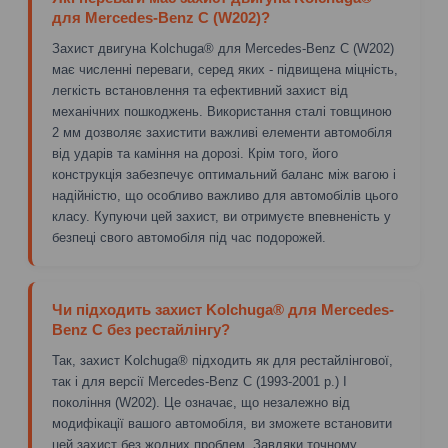
для Mercedes-Benz C (W202)?
Захист двигуна Kolchuga® для Mercedes-Benz C (W202)
має численні переваги, серед яких - підвищена міцність,
легкість встановлення та ефективний захист від
механічних пошкоджень. Використання сталі товщиною
2 мм дозволяє захистити важливі елементи автомобіля
від ударів та каміння на дорозі. Крім того, його
конструкція забезпечує оптимальний баланс між вагою і
надійністю, що особливо важливо для автомобілів цього
класу. Купуючи цей захист, ви отримуєте впевненість у
безпеці свого автомобіля під час подорожей.
Чи підходить захист Kolchuga® для Mercedes-
Benz C без рестайлінгу?
Так, захист Kolchuga® підходить як для рестайлінгової,
так і для версії Mercedes-Benz C (1993-2001 р.) I
покоління (W202). Це означає, що незалежно від
модифікації вашого автомобіля, ви зможете встановити
цей захист без жодних проблем. Завдяки точному