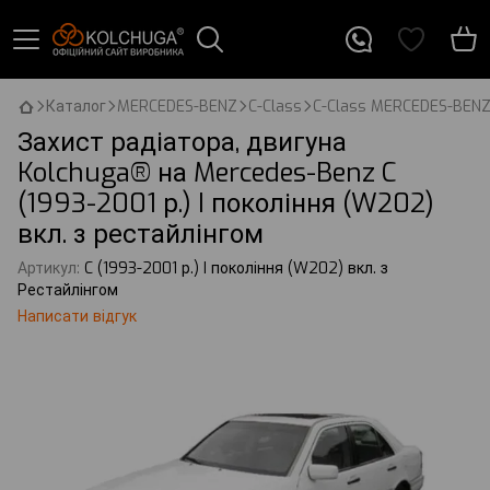
Каталог
MERCEDES-BENZ
C-Class
C-Class MERCEDES-BEN
Захист радіатора, двигуна
Kolchuga® на Mercedes-Benz C
(1993-2001 р.) I покоління (W202)
вкл. з рестайлінгом
Артикул:
C (1993-2001 р.) I покоління (W202) вкл. з
Рестайлінгом
Написати відгук