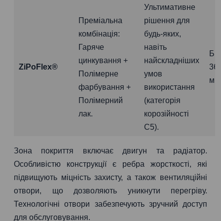
Ультимативне
Преміальна
рішення для
комбінація:
будь-яких,
Гаряче
навіть
Бі
цинкування +
найскладніших
ZiPoFlex®
36
Полімерне
умов
міс
фарбування +
використання
Полімерний
(категорія
лак.
корозійності
C5).
Зона покриття включає двигун та радіатор.
Особливістю конструкції є ребра жорсткості, які
підвищують міцність захисту, а також вентиляційні
отвори, що дозволяють уникнути перегріву.
Технологічні отвори забезпечують зручний доступ
для обслуговування.