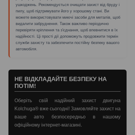
ушкоджень. Рекомендується очищати захист від бруду і
пилу, щоб підтримувати його у хорошому стані. Ви
можете використовувати миючі засоби для металів, щоб
видалити забруднення. Також важливо періодично
перевіряти кріплення та з'єднання, щоб впевнитися в їх
надійності. Ці прості дії допоможуть продовжити термін
служби захисту та забезпечити постійну безпеку вашого
автомобіля.
НЕ ВІДКЛАДАЙТЕ БЕЗПЕКУ НА
ПОТІМ!
Оберіть свій надійний захист двигуна
Kolchuga® вже сьогодні! Замовляйте захист на
ваше авто безпосередньо в нашому
офіційному інтернет-магазині.