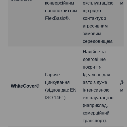
конверсійним
експлуатацією,
міс
нанопокриттям
що рідко
FlexBasic®.
контактує з
агресивним
зимовим
середовищем.
Надійне та
довговічне
покриття.
Гаряче
Ідеальне для
цинкування
авто з дуже
До
WhiteCover®
(відповідає EN
інтенсивною
міс
ISO 1461).
експлуатацією
(наприклад,
комерційний
транспорт).