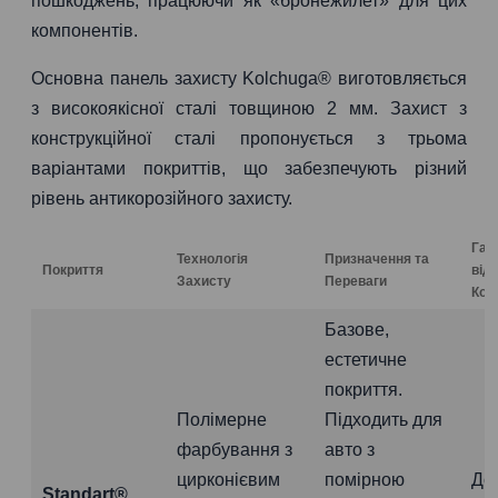
пошкоджень, працюючи як «бронежилет» для цих
компонентів.
Основна панель захисту Kolchuga® виготовляється
з високоякісної сталі товщиною 2 мм. Захист з
конструкційної сталі пропонується з трьома
варіантами покриттів, що забезпечують різний
рівень антикорозійного захисту.
Гар
Технологія
Призначення та
Покриття
від
Захисту
Переваги
Коро
Базове,
естетичне
покриття.
Полімерне
Підходить для
фарбування з
авто з
цирконієвим
помірною
До
Standart®