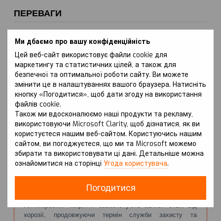
ПЕРЕВАГИ
Ми дбаємо про вашу конфіденційність
НАДІЙНИЙ ЗАХИСТ ДВИГУНА
Цей веб-сайт використовує файли cookie для
Захист Kolchuga® забезпечує надійний захист двигуна
маркетингу та статистичних цілей, а також для
від механічних пошкоджень, запобігаючи пробиттю
безпечної та оптимальної роботи сайту. Ви можете
картера при ударах.
змінити це в налаштуваннях вашого браузера. Натисніть
кнопку «Погодитися», щоб дати згоду на використання
файлів cookie.
Також ми вдосконалюємо наші продукти та рекламу,
ЗАХИСТ РАДІАТОРА
використовуючи Microsoft Clarity, щоб дізнатися, як ви
користуєтеся нашим веб-сайтом. Користуючись нашим
Завдяки конструкції захисту, радіатор також отримує
сайтом, ви погоджуєтеся, що ми та Microsoft можемо
додатковий захист від каміння та інших небезпечних
предметів, що можуть призвести до перегріву.
збирати та використовувати ці дані. Детальніше можна
ознайомитися на сторінці
Угода користувача
.
Погодитися
ЗНИЖЕННЯ КОРОЗІЇ
Антикорозійні покриття забезпечують захист сталі від
корозії, продовжуючи термін служби захисту та