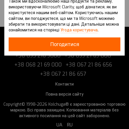
Також ми вдосконалюємо наші продукти та рекламу,
використовуючи Microsoft Clarity, щоб дізнатися, як ви
користуєтеся нашим веб-сайтом. Користуючись нашим
сайтом, ви погоджуєтеся, що ми та Microsoft можемо
збирати та використовувати ці дані. Детальніше можна
ознайомитися на сторінці
Угода користувача
.
+38 073 216 9000 (багатоканальний)
Погодитися
+38 044 36 36 911 (багатоканальний)
+38 095 216 9000
+38 099 21 69 000
+38 068 21 69 000
+38 067 21 86 656
+38 067 21 86 657
Контакти
Повна версія сайту
Copyright© 1998-2026 Kolchuga® є зареєстрованою торговою
маркою. Всі права захищені. Копіювання матеріалів без
активного посилання на цей сайт заборонено.
UA
RU