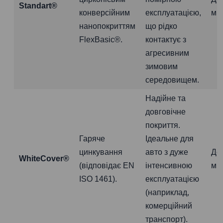
Standart®
конверсійним
експлуатацією,
міс
нанопокриттям
що рідко
FlexBasic®.
контактує з
агресивним
зимовим
середовищем.
Надійне та
довговічне
покриття.
Гаряче
Ідеальне для
цинкування
авто з дуже
До
WhiteCover®
(відповідає EN
інтенсивною
міс
ISO 1461).
експлуатацією
(наприклад,
комерційний
транспорт).