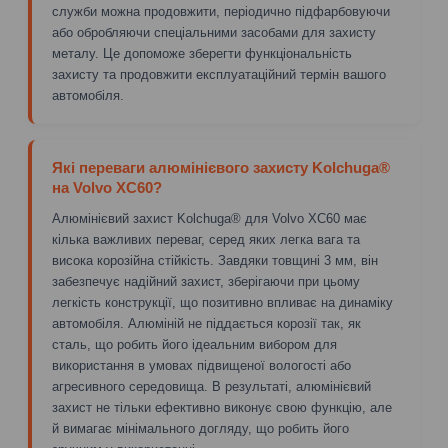
служби можна продовжити, періодично підфарбовуючи
або обробляючи спеціальними засобами для захисту
металу. Це допоможе зберегти функціональність
захисту та продовжити експлуатаційний термін вашого
автомобіля.
Які переваги алюмінієвого захисту Kolchuga®
на Volvo XC60?
Алюмінієвий захист Kolchuga® для Volvo XC60 має
кілька важливих переваг, серед яких легка вага та
висока корозійна стійкість. Завдяки товщині 3 мм, він
забезпечує надійний захист, зберігаючи при цьому
легкість конструкції, що позитивно впливає на динаміку
автомобіля. Алюміній не піддається корозії так, як
сталь, що робить його ідеальним вибором для
використання в умовах підвищеної вологості або
агресивного середовища. В результаті, алюмінієвий
захист не тільки ефективно виконує свою функцію, але
й вимагає мінімального догляду, що робить його