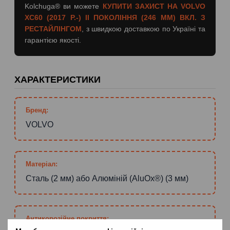
Kolchuga® ви можете
КУПИТИ ЗАХИСТ НА VOLVO
XC60 (2017 Р.-) II ПОКОЛІННЯ (246 ММ) ВКЛ. З
РЕСТАЙЛІНГОМ
, з швидкою доставкою по Україні та
гарантією якості.
ХАРАКТЕРИСТИКИ
Бренд:
VOLVO
Матеріал:
Сталь (2 мм) або Алюміній (AluOx®) (3 мм)
Антикорозійне покриття: