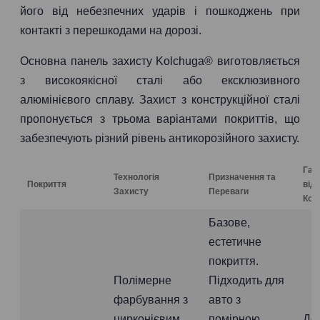
його від небезпечних ударів і пошкоджень при
контакті з перешкодами на дорозі.
Основна панель захисту Kolchuga® виготовляється
з високоякісної сталі або ексклюзивного
алюмінієвого сплаву. Захист з конструкційної сталі
пропонується з трьома варіантами покриттів, що
забезпечують різний рівень антикорозійного захисту.
Гар
Технологія
Призначення та
Покриття
від
Захисту
Переваги
Коро
Базове,
естетичне
покриття.
Полімерне
Підходить для
фарбування з
авто з
цирконієвим
помірною
До