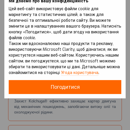
Ми дбаємо про вашу конфіденційність
Standart (сталь+фарба) або WhiteCover®
Цей веб-сайт використовує файли cookie для
(сталь+цинк) або ZiPoFlex®
маркетингу та статистичних цілей, а також для
(сталь+цинк+фарба+лак)
безпечної та оптимальної роботи сайту. Ви можете
змінити це в налаштуваннях вашого браузера. Натисніть
кнопку «Погодитися», щоб дати згоду на використання
файлів cookie.
Зона покриття:
Також ми вдосконалюємо наші продукти та рекламу,
Двигун, КПП
використовуючи Microsoft Clarity, щоб дізнатися, як ви
користуєтеся нашим веб-сайтом. Користуючись нашим
сайтом, ви погоджуєтеся, що ми та Microsoft можемо
збирати та використовувати ці дані. Детальніше можна
ознайомитися на сторінці
Угода користувача
.
ПЕРЕВАГИ
Погодитися
НАДІЙНИЙ ЗАХИСТ ДВИГУНА
Захист Kolchuga® ефективно захищає картер двигуна
від механічних пошкоджень, запобігаючи витоку олії та
охолоджуючої рідини.