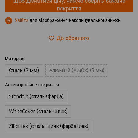
Щоб дізнатися ціну, нижче оберіть бажане
покриття
Увійти
для відображення накопичувальної знижки
%
До обраного
Матеріал
Сталь (2 мм)
Алюміній (AluOx) (3 мм)
Антикорозійне покриття
Standart (сталь+фарба)
WhiteCover (сталь+цинк)
ZiPoFlex (сталь+цинк+фарба+лак)