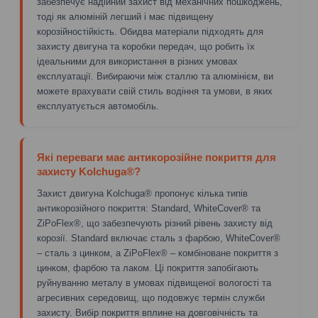
забезпечує надійний захист від механічних пошкоджень,
тоді як алюміній легший і має підвищену
корозійностійкість. Обидва матеріали підходять для
захисту двигуна та коробки передач, що робить їх
ідеальними для використання в різних умовах
експлуатації. Вибираючи між сталлю та алюмінієм, ви
можете врахувати свій стиль водіння та умови, в яких
експлуатується автомобіль.
Які переваги має антикорозійне покриття для
захисту Kolchuga®?
Захист двигуна Kolchuga® пропонує кілька типів
антикорозійного покриття: Standard, WhiteCover® та
ZiPoFlex®, що забезпечують різний рівень захисту від
корозії. Standard включає сталь з фарбою, WhiteCover®
– сталь з цинком, а ZiPoFlex® – комбіноване покриття з
цинком, фарбою та лаком. Ці покриття запобігають
руйнуванню металу в умовах підвищеної вологості та
агресивних середовищ, що подовжує термін служби
захисту. Вибір покриття вплине на довговічність та