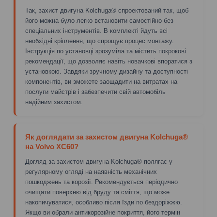
Так, захист двигуна Kolchuga® спроектований так, щоб
його можна було легко встановити самостійно без
спеціальних інструментів. В комплекті йдуть всі
необхідні кріплення, що спрощує процес монтажу.
Інструкція по установці зрозуміла та містить покрокові
рекомендації, що дозволяє навіть новачкові впоратися з
установкою. Завдяки зручному дизайну та доступності
компонентів, ви зможете заощадити на витратах на
послуги майстрів і забезпечити свій автомобіль
надійним захистом.
Як доглядати за захистом двигуна Kolchuga®
на Volvo XC60?
Догляд за захистом двигуна Kolchuga® полягає у
регулярному огляді на наявність механічних
пошкоджень та корозії. Рекомендується періодично
очищати поверхню від бруду та сміття, що може
накопичуватися, особливо після їзди по бездоріжжю.
Якщо ви обрали антикорозійне покриття, його термін