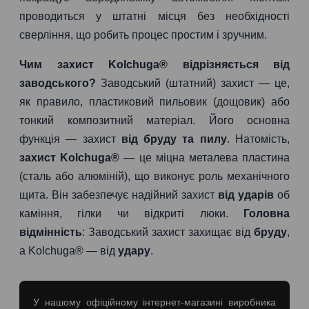
проводиться у штатні місця без необхідності
сверління, що робить процес простим і зручним.
Чим захист Kolchuga® відрізняється від
заводського?
Заводський (штатний) захист — це,
як правило, пластиковий пильовик (дощовик) або
тонкий композитний матеріал. Його основна
функція — захист
від бруду та пилу
. Натомість,
захист Kolchuga®
— це міцна металева пластина
(сталь або алюміній), що виконує роль механічного
щита. Він забезпечує надійний захист
від ударів
об
каміння, гілки чи відкриті люки.
Головна
відмінність
: Заводський захист захищає від
бруду
,
а Kolchuga® — від
удару
.
У нашому офіційному інтернет-магазині виробника