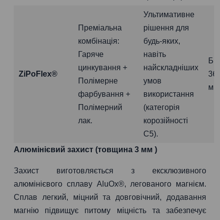
Ультимативне
Преміальна
рішення для
комбінація:
будь-яких,
Гаряче
навіть
Бі
цинкування +
найскладніших
ZiPoFlex®
36
Полімерне
умов
міс
фарбування +
використання
Полімерний
(категорія
лак.
корозійності
C5).
Алюмінієвий захист (товщина 3 мм )
Захист виготовляється з ексклюзивного
алюмінієвого сплаву AluOx®, легованого магнієм.
Сплав легкий, міцний та довговічний, додавання
магнію підвищує питому міцність та забезпечує