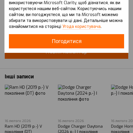
використовуючи Microsoft Clarity, щоб дізнатися, як ви
користуєтеся нашим веб-сайтом. Користуючись нашим
сайтом, ви погоджуєтеся, що ми та Microsoft можемо
збирати та використовувати ці дані. Детальніше можна
ознайомитися на сторінці
Угода користувача
.
Додайте перший відгук
Погодитися
Новий коментар
Інші записи
16 лютого 2026
16 лютого 2026
16 лютого 2
Ram HD (2019 р.-) V
Dodge Charger Daytona
Dodge Horne
покоління (DT)
(2024 р.-) I покоління
покоління