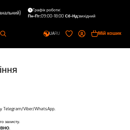
Графік роботи:
канальний)
Пн-Пт:
09:00-18:00
Сб-Нд:
вихідний
Мій кошик
UA
RU
іння
о у Telegram/Viber/WhatsApp.
го захисту.
ОВНО
.