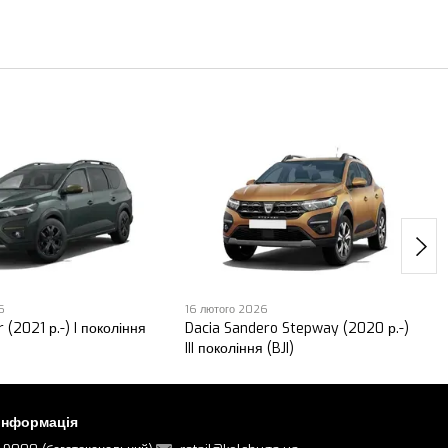
6
16 лютого 2026
 (2021 р.-) I покоління
Dacia Sandero Stepway (2020 р.-)
III покоління (BJI)
 інформація