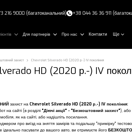
3 216 9000 (багатоканальний)
+38 044 36 36 911 (багато
Контакти
Ще
ієнтів
Для партнерів
Про нас
штовний захист
Chevrolet Silverado HD (2020 р.-) IV покоління
ilverado HD (2020 р.-) IV покол
НИЙ
захист на
Chevrolet Silverado HD (2020 р.-) IV покоління
:
от на сайті (в розділі
"Діючі акції" - "Безкоштовний захист"
), аб
омобіля, як на сайті, або надішліть посилання.
джером про виїзд на зняття замірів та подальшу "примірку" тестово
уде ідеально пасувати до вашого авто, ви отримуєте його
БЕЗКОШТ