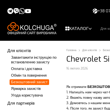
Перейти до основного контенту
+38 07
КАТАЛОГ
Для кл
Для клієнтів
Головна
Для клієнтів
Безко
Chevrolet S
Завантажити інструкцію по
встановленню захисту
Оплата і доставка
16 лютого 2026
Обмін та повернення
Безкоштовний захист
Як отримати
БЕЗКОШТОВ
Ярмарка захистів
1. Напишіть нам через чат-б
Угода користувача
2. Вкажіть повну назву авт
Для партнерів
3. Домовтесь з нашим мене
4. Після того, як захист б