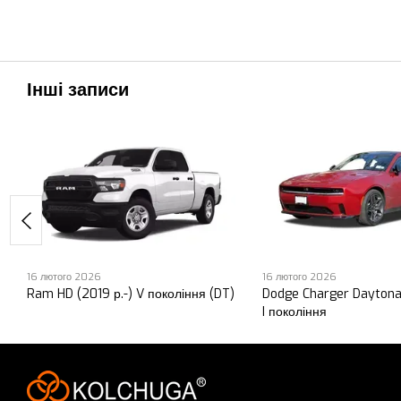
Інші записи
16 лютого 2026
16 лютого 2026
Ram HD (2019 р.-) V покоління (DT)
Dodge Charger Daytona
I покоління