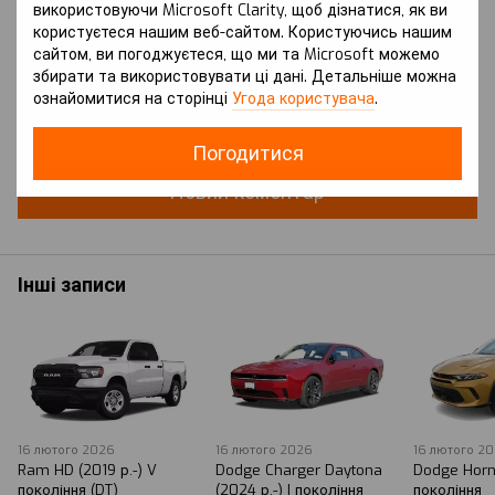
використовуючи Microsoft Clarity, щоб дізнатися, як ви
користуєтеся нашим веб-сайтом. Користуючись нашим
сайтом, ви погоджуєтеся, що ми та Microsoft можемо
збирати та використовувати ці дані. Детальніше можна
ознайомитися на сторінці
Угода користувача
.
Додайте перший відгук
Погодитися
Новий коментар
Інші записи
16 лютого 2026
16 лютого 2026
16 лютого 2
Ram HD (2019 р.-) V
Dodge Charger Daytona
Dodge Horne
покоління (DT)
(2024 р.-) I покоління
покоління