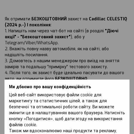
Як отримати
БЕЗКОШТОВНИЙ
захист на
Cadillac CELESTIQ
(2024 р.-) I покоління
:
1. Напишіть нам через чат-бот на сайті (в розділі
"Діючі
акції" - "Безкоштовний захист"
), або у
Telegram/Viber/WhatsApp.
2. Вкажіть повну назву автомобіля, як на сайті, або
надішліть посилання.
3. Домовтесь з нашим менеджером про виїзд на зняття
замірів та подальшу "примірку" тестового захисту.
4. Після того, як захист буде ідеально пасувати до вашого
авто, ви отримуєте його
БЕЗКОШТОВНО
.
Ми дбаємо про вашу конфіденційність
Цей веб-сайт використовує файли cookie для
маркетингу та статистичних цілей, а також для
безпечної та оптимальної роботи сайту. Ви можете
змінити це в налаштуваннях вашого браузера. Натисніть
Обговорення
кнопку «Погодитися», щоб дати згоду на використання
файлів cookie.
Також ми вдосконалюємо наші продукти та рекламу,