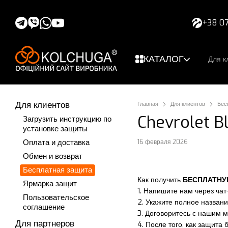
Перейти к основному контенту
+38 07
КАТАЛОГ
Для к
Для клиентов
Главная
Для клиентов
Бес
Chevrolet Bl
Загрузить инструкцию по
установке защиты
Оплата и доставка
16 февраля 2026
Обмен и возврат
Бесплатная защита
Как получить
БЕСПЛАТН
Ярмарка защит
1. Напишите нам через чат
Пользовательское
2. Укажите полное названи
соглашение
3. Договоритесь с нашим 
Для партнеров
4. После того, как защита