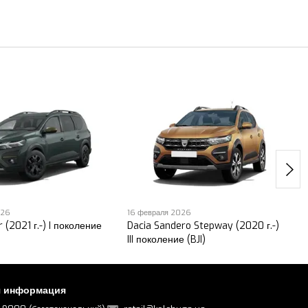
026
16 февраля 2026
 (2021 г.-) I поколение
Dacia Sandero Stepway (2020 г.-)
III поколение (BJI)
я информация