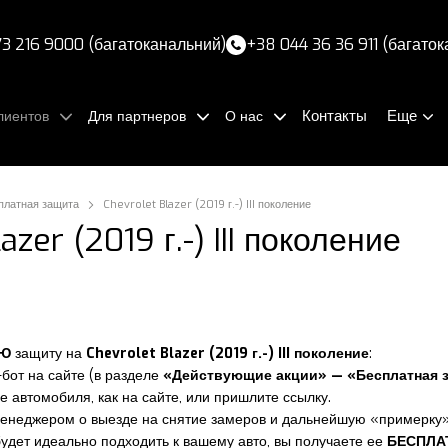
3 216 9000 (багатоканальний)
+38 044 36 36 911 (багато
Контакты
Еще
лиентов
Для партнеров
О нас
платная защита
Chevrolet Blazer (2019 г.-) III поколение
azer (2019 г.-) III поколение
УЮ
защиту на
Chevrolet Blazer (2019 г.-) III поколение
:
-бот на сайте (в разделе
«Действующие акции» — «Бесплатная 
е автомобиля, как на сайте, или пришлите ссылку.
менеджером о выезде на снятие замеров и дальнейшую «примерку»
 будет идеально подходить к вашему авто, вы получаете ее
БЕСПЛА