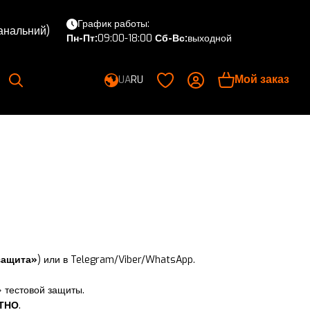
График работы:
канальний)
Пн-Пт:
09:00-18:00
Сб-Вс:
выходной
Мой заказ
UA
RU
защита»
) или в Telegram/Viber/WhatsApp.
 тестовой защиты.
ТНО
.