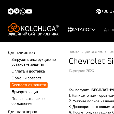
Перейти к основному контенту
+38 07
КАТАЛОГ
Для к
Для клиентов
Главная
Для клиентов
Бес
Chevrolet Si
Загрузить инструкцию по
установке защиты
Оплата и доставка
16 февраля 2026
Обмен и возврат
Бесплатная защита
Как получить
БЕСПЛАТН
Ярмарка защит
1. Напишите нам через чат
Пользовательское
2. Укажите полное названи
соглашение
3. Договоритесь с нашим 
Для партнеров
4. После того, как защита