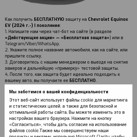
Как получить
БЕСПЛАТНУЮ
защиту на
Chevrolet Equinox
EV (2024 г.-) I поколение
:
1. Напишите нам через чат-бот на сайте (в разделе
«Действующие акции» — «Бесплатная защита»
) или в
Telegram/Viber/WhatsApp.
2. Укажите полное название автомобиля, как на сайте, или
пришлите ссылку.
3. Договоритесь с нашим менеджером о выезде на снятие
замеров и дальнейшую «примерку» тестовой защиты.
4. После того, как защита будет идеально подходить к
вашему авто, вы получаете ее
БЕСПЛАТНО
.
Мы заботимся о вашей конфиденциальности
Этот веб-сайт использует файлы cookie для маркетинга
и статистических целей, а также для безопасной и
оптимальной работы сайта. Вы можете изменить это в
Обсуждение
настройках вашего браузера. Нажмите на кнопку
«Согласиться», чтобы дать согласие на использование
файлов cookie.Также мы совершенствуем наши
продукты и рекламу, используя Microsoft Clarity, чтобы