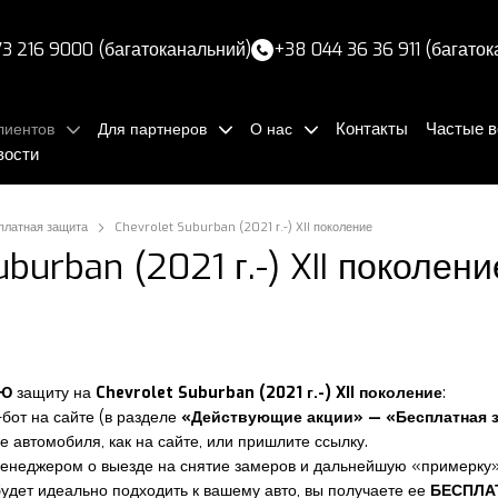
3 216 9000 (багатоканальний)
+38 044 36 36 911 (багато
Контакты
Частые 
лиентов
Для партнеров
О нас
вости
платная защита
Chevrolet Suburban (2021 г.-) XII поколение
uburban (2021 г.-) XII поколени
УЮ
защиту на
Chevrolet Suburban (2021 г.-) XII поколение
:
-бот на сайте (в разделе
«Действующие акции» — «Бесплатная 
е автомобиля, как на сайте, или пришлите ссылку.
менеджером о выезде на снятие замеров и дальнейшую «примерку»
 будет идеально подходить к вашему авто, вы получаете ее
БЕСПЛА