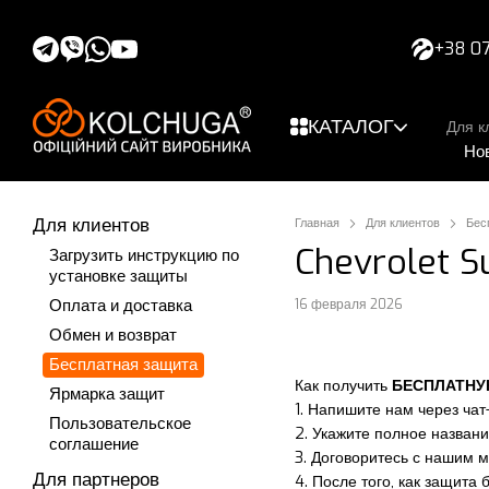
Перейти к основному контенту
+38 07
КАТАЛОГ
Для к
Но
Для клиентов
Главная
Для клиентов
Бес
Chevrolet S
Загрузить инструкцию по
установке защиты
Оплата и доставка
16 февраля 2026
Обмен и возврат
Бесплатная защита
Как получить
БЕСПЛАТН
Ярмарка защит
1. Напишите нам через чат
Пользовательское
2. Укажите полное названи
соглашение
3. Договоритесь с нашим 
Для партнеров
4. После того, как защита