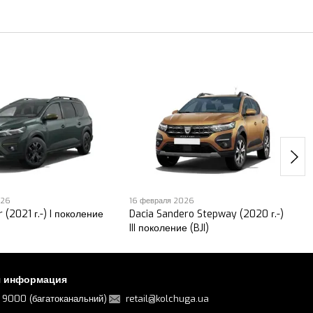
026
16 февраля 2026
 (2021 г.-) I поколение
Dacia Sandero Stepway (2020 г.-)
III поколение (BJI)
я информация
 9000 (багатоканальний)
retail@kolchuga.ua