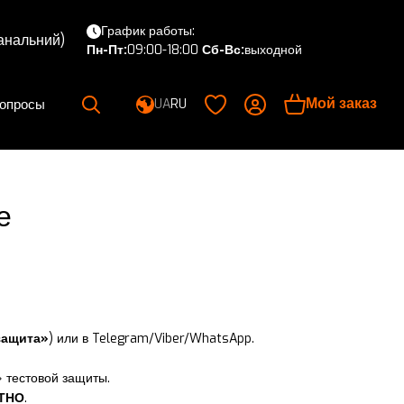
График работы:
канальний)
Пн-Пт:
09:00-18:00
Сб-Вс:
выходной
Мой заказ
вопросы
UA
RU
е
защита»
) или в Telegram/Viber/WhatsApp.
 тестовой защиты.
ТНО
.