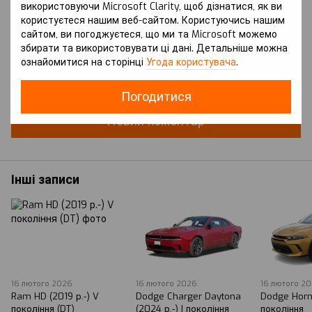
використовуючи Microsoft Clarity, щоб дізнатися, як ви
користуєтеся нашим веб-сайтом. Користуючись нашим
сайтом, ви погоджуєтеся, що ми та Microsoft можемо
збирати та використовувати ці дані. Детальніше можна
ознайомитися на сторінці
Угода користувача
.
Додайте перший відгук
Погодитися
Новий коментар
Інші записи
16 лютого 2026
16 лютого 2026
16 лютого 2
Ram HD (2019 р.-) V
Dodge Charger Daytona
Dodge Horne
покоління (DT)
(2024 р.-) I покоління
покоління