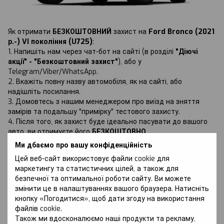
Як отримати
БЕЗКОШТОВНИЙ
захист на
Ford Bronco (2021
р.-) VI покоління (U725)
:
1. Напишіть нам через чат-бот на сайті (в розділі
"Діючі
акції" - "Безкоштовний захист"
), або у
Telegram/Viber/WhatsApp.
2. Вкажіть повну назву автомобіля, як на сайті, або
надішліть посилання.
3. Домовтесь з нашим менеджером про виїзд на зняття
замірів та подальшу "примірку" тестового захисту.
4. Після того, як захист буде ідеально пасувати до вашого
авто, ви отримуєте його
БЕЗКОШТОВНО
.
Ми дбаємо про вашу конфіденційність
Цей веб-сайт використовує файли cookie для
маркетингу та статистичних цілей, а також для
безпечної та оптимальної роботи сайту. Ви можете
змінити це в налаштуваннях вашого браузера. Натисніть
Обговорення
кнопку «Погодитися», щоб дати згоду на використання
файлів cookie.
Також ми вдосконалюємо наші продукти та рекламу,