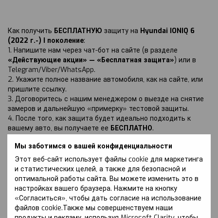
Как получить
БЕСПЛАТНУЮ
защиту на
Hyundai IONIQ 6
(2022 г.-) I поколение
:
1. Напишите нам через чат-бот на сайте (в разделе
«Действующие акции» — «Бесплатная защита»
) или в
Telegram/Viber/WhatsApp.
2. Укажите полное название автомобиля, как на сайте, или
пришлите ссылку.
3. Договоритесь с нашим менеджером о выезде на снятие
замеров и дальнейшую «примерку» тестовой защиты.
4. После того, как защита будет идеально подходить к
вашему авто, вы получаете ее
БЕСПЛАТНО
.
Мы заботимся о вашей конфиденциальности
Этот веб-сайт использует файлы cookie для маркетинга
и статистических целей, а также для безопасной и
оптимальной работы сайта. Вы можете изменить это в
Обсуждение
настройках вашего браузера. Нажмите на кнопку
«Согласиться», чтобы дать согласие на использование
файлов cookie.Также мы совершенствуем наши
продукты и рекламу, используя Microsoft Clarity, чтобы