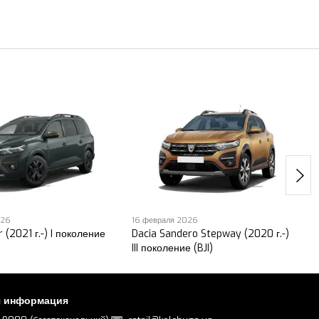
026
16 февраля 2026
 (2021 г.-) I поколение
Dacia Sandero Stepway (2020 г.-)
III поколение (BJI)
я информация