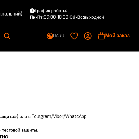
График работы:
канальний)
Пн-Пт:
09:00-18:00
Сб-Вс:
выходной
Мой заказ
UA
RU
защита»
) или в Telegram/Viber/WhatsApp.
 тестовой защиты.
ТНО
.