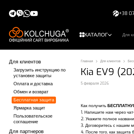
Перейти к основному контенту
+38 07
КАТАЛОГ
Для к
Для клиентов
Главная
Для клиентов
Бес
Kia EV9 (202
Загрузить инструкцию по
установке защиты
Оплата и доставка
5 февраля 2026
Обмен и возврат
Бесплатная защита
Как получить
БЕСПЛАТН
Ярмарка защит
1. Напишите нам через чат
Пользовательское
2. Укажите полное названи
соглашение
3. Договоритесь с нашим 
Для партнеров
4. После того, как защита