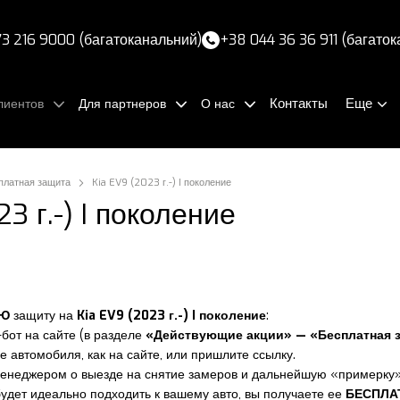
3 216 9000 (багатоканальний)
+38 044 36 36 911 (багато
Контакты
Еще
лиентов
Для партнеров
О нас
платная защита
Kia EV9 (2023 г.-) I поколение
3 г.-) I поколение
УЮ
защиту на
Kia EV9 (2023 г.-) I поколение
:
-бот на сайте (в разделе
«Действующие акции» — «Бесплатная 
е автомобиля, как на сайте, или пришлите ссылку.
менеджером о выезде на снятие замеров и дальнейшую «примерку»
 будет идеально подходить к вашему авто, вы получаете ее
БЕСПЛА