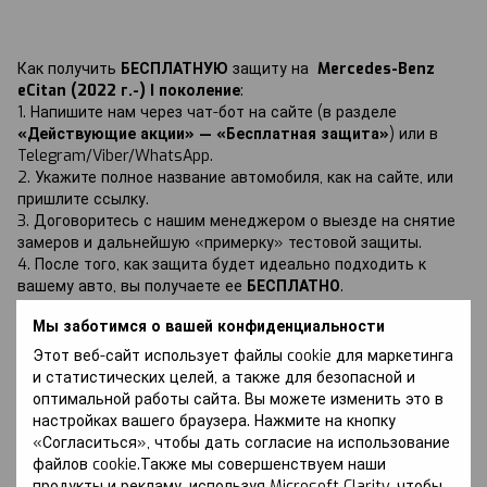
Как получить
БЕСПЛАТНУЮ
защиту на
Mercedes-Benz
eCitan (2022 г.-) I поколение
:
1. Напишите нам через чат-бот на сайте (в разделе
«Действующие акции» — «Бесплатная защита»
) или в
Telegram/Viber/WhatsApp.
2. Укажите полное название автомобиля, как на сайте, или
пришлите ссылку.
3. Договоритесь с нашим менеджером о выезде на снятие
замеров и дальнейшую «примерку» тестовой защиты.
4. После того, как защита будет идеально подходить к
вашему авто, вы получаете ее
БЕСПЛАТНО
.
Мы заботимся о вашей конфиденциальности
Этот веб-сайт использует файлы cookie для маркетинга
и статистических целей, а также для безопасной и
оптимальной работы сайта. Вы можете изменить это в
Обсуждение
настройках вашего браузера. Нажмите на кнопку
«Согласиться», чтобы дать согласие на использование
файлов cookie.Также мы совершенствуем наши
продукты и рекламу, используя Microsoft Clarity, чтобы