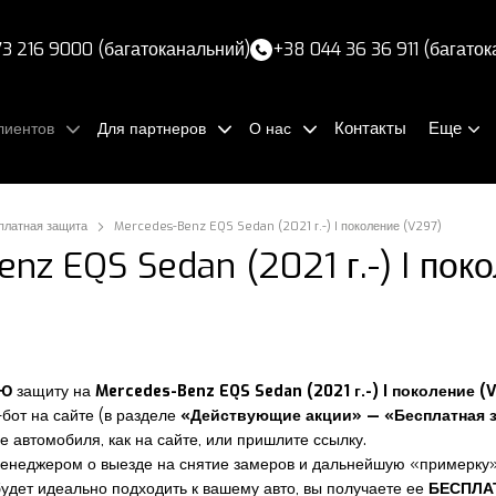
3 216 9000 (багатоканальний)
+38 044 36 36 911 (багато
Контакты
Еще
лиентов
Для партнеров
О нас
платная защита
Mercedes-Benz EQS Sedan (2021 г.-) I поколение (V297)
nz EQS Sedan (2021 г.-) I пок
УЮ
защиту на
Mercedes-Benz EQS Sedan (2021 г.-) I поколение (
-бот на сайте (в разделе
«Действующие акции» — «Бесплатная 
е автомобиля, как на сайте, или пришлите ссылку.
менеджером о выезде на снятие замеров и дальнейшую «примерку»
 будет идеально подходить к вашему авто, вы получаете ее
БЕСПЛА