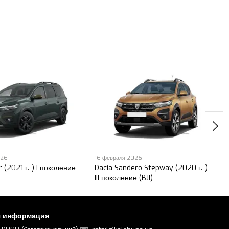
026
16 февраля 2026
 (2021 г.-) I поколение
Dacia Sandero Stepway (2020 г.-)
III поколение (BJI)
я информация