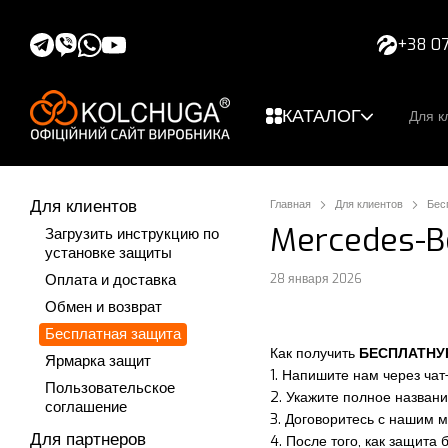
Перейти к основному контенту
+38 07
КАТАЛОГ
Для к
Для клиентов
Главная
Для клиентов
Бес
Mercedes-Be
Загрузить инструкцию по
установке защиты
Оплата и доставка
28 января 2026
Обмен и возврат
Бесплатная защита
Как получить
БЕСПЛАТН
Ярмарка защит
1. Напишите нам через чат
Пользовательское
2. Укажите полное названи
соглашение
3. Договоритесь с нашим 
Для партнеров
4. После того, как защита