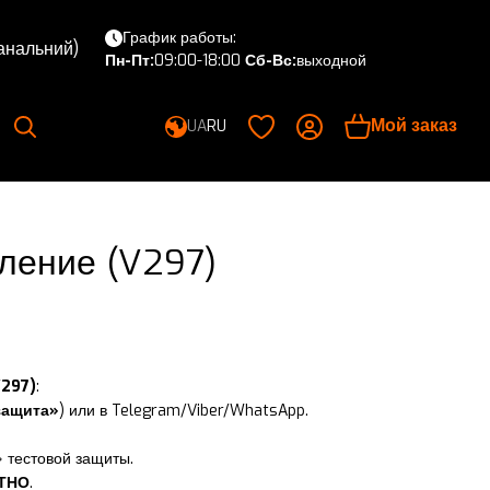
График работы:
канальний)
Пн-Пт:
09:00-18:00
Сб-Вс:
выходной
Мой заказ
UA
RU
оление (V297)
V297)
:
защита»
) или в Telegram/Viber/WhatsApp.
 тестовой защиты.
ТНО
.