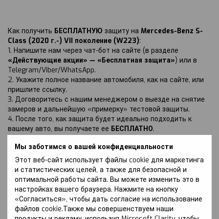
Как получить
БЕСПЛАТНУЮ
защиту на
Mercedes-Benz S-
Class (2020 г.-) VII поколение (W223)
:
1. Напишите нам через чат-бот на сайте (в разделе
«Действующие акции» — «Бесплатная защита»
) или в
Telegram/Viber/WhatsApp.
2. Укажите полное название автомобиля, как на сайте, или
пришлите ссылку.
3. Договоритесь с нашим менеджером о выезде на снятие
замеров и дальнейшую «примерку» тестовой защиты.
4. После того, как защита будет идеально подходить к
вашему авто, вы получаете ее
БЕСПЛАТНО
.
Мы заботимся о вашей конфиденциальности
Этот веб-сайт использует файлы cookie для маркетинга
и статистических целей, а также для безопасной и
оптимальной работы сайта. Вы можете изменить это в
Обсуждение
настройках вашего браузера. Нажмите на кнопку
«Согласиться», чтобы дать согласие на использование
файлов cookie.Также мы совершенствуем наши
продукты и рекламу, используя Microsoft Clarity, чтобы