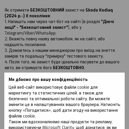
Як отримати
БЕЗКОШТОВНИЙ
захист на
Skoda Kodiaq
(2024 р.-) II покоління
:
1. Напишіть нам через чат-бот на сайті (в розділі
"Діючі
акції" - "Безкоштовний захист"
), або у
Telegram/Viber/WhatsApp.
2. Вкажіть повну назву автомобіля, як на сайті, або
надішліть посилання.
3. Домовтесь з нашим менеджером про виїзд на зняття
замірів та подальшу "примірку" тестового захисту.
4. Після того, як захист буде ідеально пасувати до вашого
авто, ви отримуєте його
БЕЗКОШТОВНО
.
Ми дбаємо про вашу конфіденційність
Цей веб-сайт використовує файли cookie для
маркетингу та статистичних цілей, а також для
безпечної та оптимальної роботи сайту. Ви можете
Обговорення
змінити це в налаштуваннях вашого браузера. Натисніть
кнопку «Погодитися», щоб дати згоду на використання
файлів cookie.
Також ми вдосконалюємо наші продукти та рекламу,
використовуючи Microsoft Clarity, щоб дізнатися, як ви