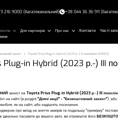
3 216 9000 (багатоканальний)
+38 044 36 36 911 (багато
Контакти
Часті зап
ієнтів
Для партнерів
Про нас
вини
штовний захист
Toyota Prius Plug-in Hybrid (2023 р.-) III покоління (XW60)
 Plug-in Hybrid (2023 р.-) III 
НИЙ
захист на
Toyota Prius Plug-in Hybrid (2023 р.-) III покол
от на сайті (в розділі
"Діючі акції" - "Безкоштовний захист"
), аб
омобіля, як на сайті, або надішліть посилання.
джером про виїзд на зняття замірів та подальшу "примірку" тестово
уде ідеально пасувати до вашого авто, ви отримуєте його
БЕЗКОШТ