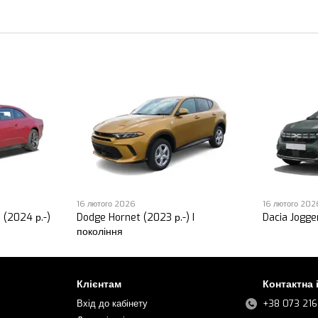
16 лютого 2026
16 лютого 202
 (2024 р.-)
Dodge Hornet (2023 р.-) I
Dacia Jogger
покоління
Клієнтам
Контактна
Вхід до кабінету
+38 073 216