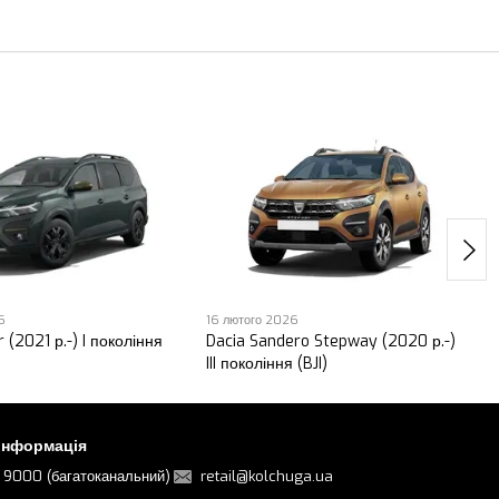
6
16 лютого 2026
 (2021 р.-) I покоління
Dacia Sandero Stepway (2020 р.-)
III покоління (BJI)
 інформація
 9000 (багатоканальний)
retail@kolchuga.ua