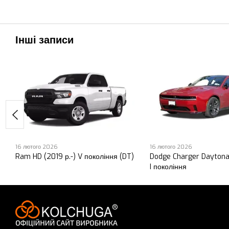
Інші записи
16 лютого 2026
16 лютого 2026
Ram HD (2019 р.-) V покоління (DT)
Dodge Charger Daytona
I покоління