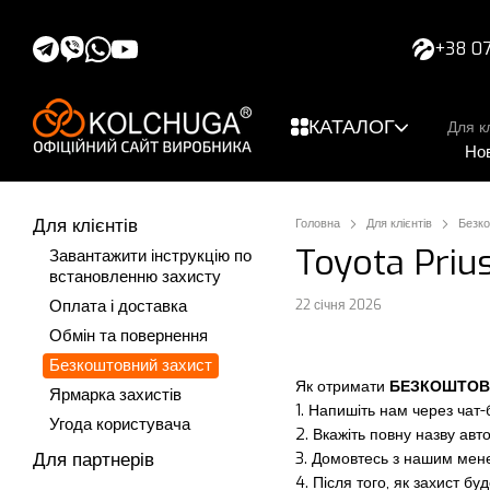
Перейти до основного контенту
+38 07
КАТАЛОГ
Для кл
Но
Для клієнтів
Головна
Для клієнтів
Безко
Toyota Prius
Завантажити інструкцію по
встановленню захисту
Оплата і доставка
22 січня 2026
Обмін та повернення
Безкоштовний захист
Як отримати
БЕЗКОШТОВ
Ярмарка захистів
1. Напишіть нам через чат-б
Угода користувача
2. Вкажіть повну назву авт
Для партнерів
3. Домовтесь з нашим мене
4. Після того, як захист б