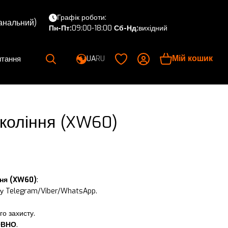
Графік роботи:
канальний)
Пн-Пт:
09:00-18:00
Сб-Нд:
вихідний
Мій кошик
итання
UA
RU
покоління (XW60)
іння (XW60)
:
о у Telegram/Viber/WhatsApp.
го захисту.
ОВНО
.